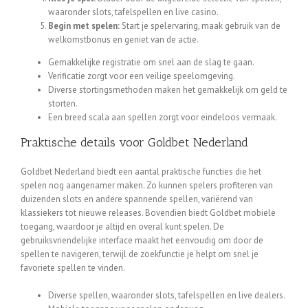
waaronder slots, tafelspellen en live casino.
Begin met spelen:
Start je spelervaring, maak gebruik van de
welkomstbonus en geniet van de actie.
Gemakkelijke registratie om snel aan de slag te gaan.
Verificatie zorgt voor een veilige speelomgeving.
Diverse stortingsmethoden maken het gemakkelijk om geld te
storten.
Een breed scala aan spellen zorgt voor eindeloos vermaak.
Praktische details voor Goldbet Nederland
Goldbet Nederland biedt een aantal praktische functies die het
spelen nog aangenamer maken. Zo kunnen spelers profiteren van
duizenden slots en andere spannende spellen, variërend van
klassiekers tot nieuwe releases. Bovendien biedt Goldbet mobiele
toegang, waardoor je altijd en overal kunt spelen. De
gebruiksvriendelijke interface maakt het eenvoudig om door de
spellen te navigeren, terwijl de zoekfunctie je helpt om snel je
favoriete spellen te vinden.
Diverse spellen, waaronder slots, tafelspellen en live dealers.