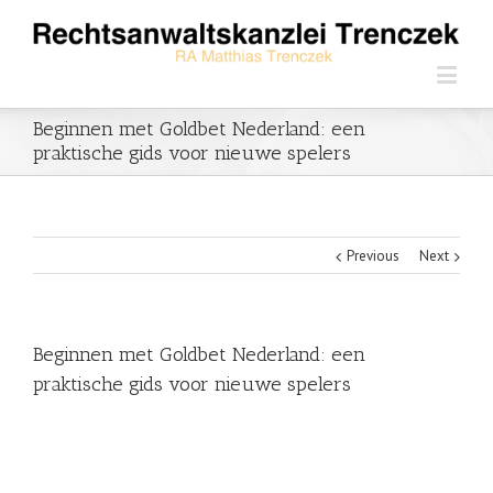
Beginnen met Goldbet Nederland: een
praktische gids voor nieuwe spelers
Previous
Next
Beginnen met Goldbet Nederland: een
praktische gids voor nieuwe spelers