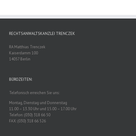
RECHTSANWALTSKANZLEI TRENCZEK
RA Matthias Trenczek
Kaiserdamm 100
14057 Berlin
BÜROZEITEN:
Telefonisch erreichen Sie uns:
Montag, Dienstag und Donnerstag
11.00 – 13.30 Uhr und 15.00 – 17.00 Uhr
Telefon: (030) 318 66 50
FAX: (030) 318 66 526