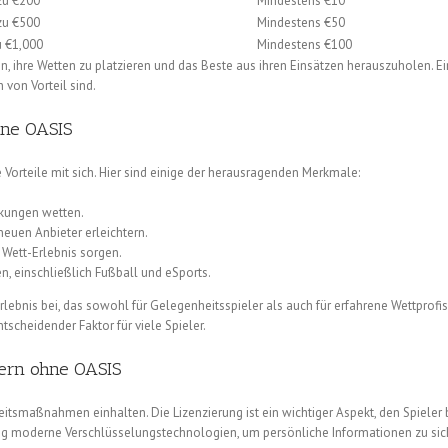
zu €200
Mindestens €10
zu €500
Mindestens €50
u €1,000
Mindestens €100
n, ihre Wetten zu platzieren und das Beste aus ihren Einsätzen herauszuholen. 
 von Vorteil sind.
hne OASIS
 Vorteile mit sich. Hier sind einige der herausragenden Merkmale:
nkungen wetten.
neuen Anbieter erleichtern.
 Wett-Erlebnis sorgen.
n, einschließlich Fußball und eSports.
lebnis bei, das sowohl für Gelegenheitsspieler als auch für erfahrene Wettprofis 
tscheidender Faktor für viele Spieler.
tern ohne OASIS
tsmaßnahmen einhalten. Die Lizenzierung ist ein wichtiger Aspekt, den Spieler b
fig moderne Verschlüsselungstechnologien, um persönliche Informationen zu si