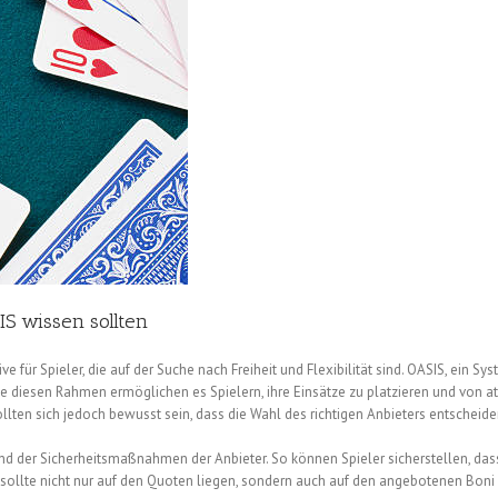
S wissen sollten
 für Spieler, die auf der Suche nach Freiheit und Flexibilität sind. OASIS, ein Sy
e diesen Rahmen ermöglichen es Spielern, ihre Einsätze zu platzieren und von at
lten sich jedoch bewusst sein, dass die Wahl des richtigen Anbieters entscheiden
 und der Sicherheitsmaßnahmen der Anbieter. So können Spieler sicherstellen, da
us sollte nicht nur auf den Quoten liegen, sondern auch auf den angebotenen Boni