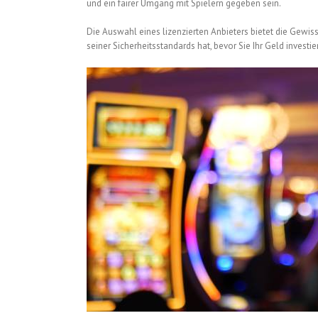
und ein fairer Umgang mit Spielern gegeben sein.
Die Auswahl eines lizenzierten Anbieters bietet die Gewiss
seiner Sicherheitsstandards hat, bevor Sie Ihr Geld investie