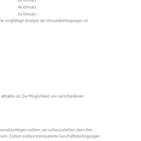
6x Umsatz
4x Umsatz
5x Umsatz
Eine sorgfältige Analyse der Umsatzbedingungen ist
attraktiv ist. Die Möglichkeit, von verschiedenen
erücksichtigen sollten, um sicherzustellen, dass ihre
chern. Zudem sollten transparente Geschäftsbedingungen