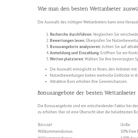
Wie man den besten Wettanbieter auswä
Die Auswahl des richtigen Wettanbieters kann eine Herausfor
Recherche durchführen:
Vergleichen Sie verschied
Bewertungen lesen:
Überprüfen Sie Nutzerbewertun
Bonusangebote analysieren:
Achten Sie auf attra
Anmeldung und Einzahlung:
Eröffnen Sie ein Kont
Wetten platzieren:
Wählen Sie Ihre bevorzugten Sp
Die Auswahl ermöglicht es Ihnen, den Anbieter mit
Nutzerbewertungen bieten wertvolle Einblicke in di
Attraktive Boni erhöhen Ihre Gewinnchancen.
Bonusangebote der besten Wettanbieter
Die Bonusangebote sind ein entscheidender Faktor bei de
zu erhöhen. Hier ist eine Übersicht über die beliebtesten
Bonusart
Größe
Willkommensbonus
50% Free 