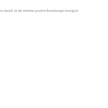
 Sie darauf, ob der Anbieter positive Bewertungen bezüglich