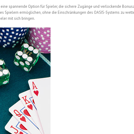
S eine spannende Option für Spieler, die sichere Zugänge und verlockende Bonus
r es Spielern ermöglichen, ohne die Einschränkungen des OASIS-Systems zu wetten
eler mit sich bringen.