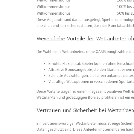
Willkommensbonus
100% bis 
Willkommensbonus
100% bis 
Willkommensbonus
50% bis z
Diese Angebote sind darauf ausgelegt, Spieler zu ermutige
entscheidend, um sicherzustellen, dass die Boni tatsächlich
Wesentliche Vorteile der Wettanbieter o
Die Wahl eines Wettanbieters ohne OASIS bringt zahlreiche
Erhöhte Flexibilität: Spieler können ohne Einschrä
Attraktive Bonusangebote, die den Start mit einem 
Schnelle Auszahlungen, die für ein unkompliziertes
Vielfältige Wettoptionen in verschiedenen Sportarte
Diese Vorteile tragen zu einem insgesamt positiven Wett-Er
Wettmärkten und großzügigen Boni zu profitieren, ist ein en
Vertrauen und Sicherheit bei Wettanbie
Ein vertrauenswürdiger Wettanbieter muss strenge Sicherhei
Daten geschützt sind. Diese Anbieter implementieren häu