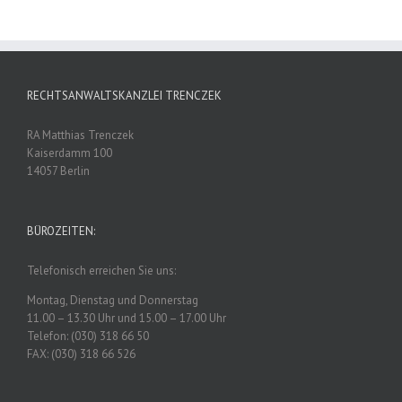
RECHTSANWALTSKANZLEI TRENCZEK
RA Matthias Trenczek
Kaiserdamm 100
14057 Berlin
BÜROZEITEN:
Telefonisch erreichen Sie uns:
Montag, Dienstag und Donnerstag
11.00 – 13.30 Uhr und 15.00 – 17.00 Uhr
Telefon: (030) 318 66 50
FAX: (030) 318 66 526