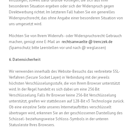
einzulegen, soweit dafür Gründe vorliegen, die sich aus Ihrer
besonderen Situation ergeben oder sich der Widerspruch gegen
Direktwerbung richtet. Im letzteren Fall haben Sie ein generelles
Widerspruchsrecht, das ohne Angabe einer besonderen Situation von
uns umgesetzt wird.
Möchten Sie von Ihrem Widerrufs- oder Widerspruchsrecht Gebrauch
machen, genügt eine E-Mail an
rechtsanwaelte @ trenczek.de
(Spamschutz; bitte Leerstellen vor und nach @ weglassen)
6. Datensicherheit
Wir verwenden innerhalb des Website-Besuchs das verbreitete SSL-
Verfahren (Secure Socket Layer) in Verbindung mit der jeweils
höchsten Verschlüsselungsstufe, die von Ihrem Browser unterstützt
wird. In der Regel handelt es sich dabei um eine 256 Bit
Verschlüsselung. Falls Ihr Browser keine 256-Bit Verschlüsselung
unterstützt, greifen wir stattdessen auf 128-Bit v3 Technologie zurück.
Ob eine einzelne Seite unseres Internetauftrittes verschlüsselt
übertragen wird, erkennen Sie an der geschlossenen Darstellung des
Schüssel- beziehungsweise Schloss-Symbols in der unteren
Statusleiste Ihres Browsers.