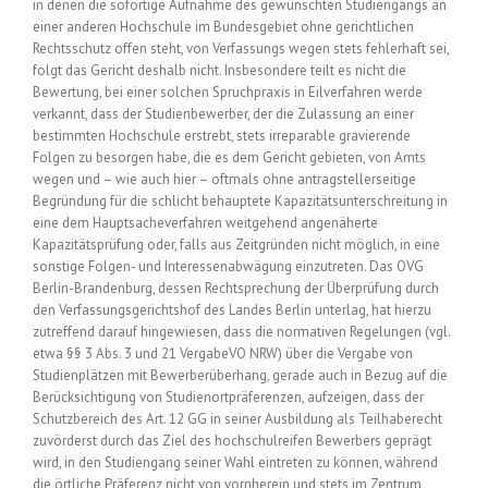
in denen die sofortige Aufnahme des gewünschten Studiengangs an
einer anderen Hochschule im Bundesgebiet ohne gerichtlichen
Rechtsschutz offen steht, von Verfassungs wegen stets fehlerhaft sei,
folgt das Gericht deshalb nicht. Insbesondere teilt es nicht die
Bewertung, bei einer solchen Spruchpraxis in Eilverfahren werde
verkannt, dass der Studienbewerber, der die Zulassung an einer
bestimmten Hochschule erstrebt, stets irreparable gravierende
Folgen zu besorgen habe, die es dem Gericht gebieten, von Amts
wegen und – wie auch hier – oftmals ohne antragstellerseitige
Begründung für die schlicht behauptete Kapazitätsunterschreitung in
eine dem Hauptsacheverfahren weitgehend angenäherte
Kapazitätsprüfung oder, falls aus Zeitgründen nicht möglich, in eine
sonstige Folgen- und Interessenabwägung einzutreten. Das OVG
Berlin-Brandenburg, dessen Rechtsprechung der Überprüfung durch
den Verfassungsgerichtshof des Landes Berlin unterlag, hat hierzu
zutreffend darauf hingewiesen, dass die normativen Regelungen (vgl.
etwa §§ 3 Abs. 3 und 21 VergabeVO NRW) über die Vergabe von
Studienplätzen mit Bewerberüberhang, gerade auch in Bezug auf die
Berücksichtigung von Studienortpräferenzen, aufzeigen, dass der
Schutzbereich des Art. 12 GG in seiner Ausbildung als Teilhaberecht
zuvörderst durch das Ziel des hochschulreifen Bewerbers geprägt
wird, in den Studiengang seiner Wahl eintreten zu können, während
die örtliche Präferenz nicht von vornherein und stets im Zentrum