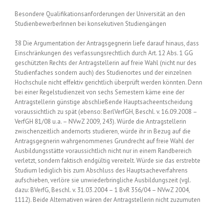
Besondere Qualifikationsanforderungen der Universität an den
StudienbewerberInnen bei konsekutiven Studiengängen
38 Die Argumentation der Antragsgegnerin liefe darauf hinaus, dass
Einschränkungen des verfassungsrechtlich durch Art. 12 Abs. 1 GG
geschützten Rechts der Antragstellerin auf freie Wahl (nicht nur des
Studienfaches sondern auch) des Studienortes und der einzelnen
Hochschule nicht effektiv gerichtlich überprüft werden könnten. Denn
bei einer Regelstudienzeit von sechs Semestern käme eine der
Antragstellerin günstige abschließende Hauptsacheentscheidung
voraussichtlich zu spät (ebenso: BerlVerfGH, Beschl. v. 16.09.2008 –
VerfGH 81/08 u.a. – NVwZ 2009, 243). Würde die Antragstellerin
zwischenzeitlich andernorts studieren, würde ihr in Bezug auf die
Antragsgegnerin wahrgenommenes Grundrecht auf freie Wahl der
Ausbildungsstätte voraussichtlich nicht nur in einem Randbereich
verletzt, sondern faktisch endgültig vereitelt. Würde sie das erstrebte
Studium lediglich bis zum Abschluss des Hauptsacheverfahrens
aufschieben, verlöre sie unwiederbringliche Ausbildungszeit (vgl.
dazu: BVerfG, Beschl. v. 31.03.2004 – 1 BvR 356/04 – NVwZ 2004,
1112). Beide Alternativen wären der Antragstellerin nicht zuzumuten