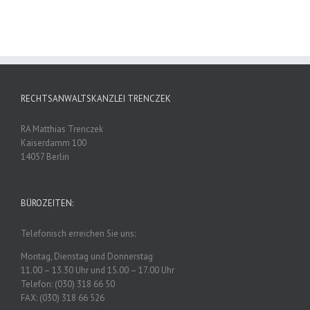
RECHTSANWALTSKANZLEI TRENCZEK
RA Matthias Trenczek
Kaiserdamm 100
14057 Berlin
BÜROZEITEN:
Telefonisch erreichen Sie uns:
Montag, Dienstag und Donnerstag
11.00 – 13.30 Uhr und 15.00 – 17.00 Uhr
Telefon: (030) 318 66 50
FAX: (030) 318 66 526