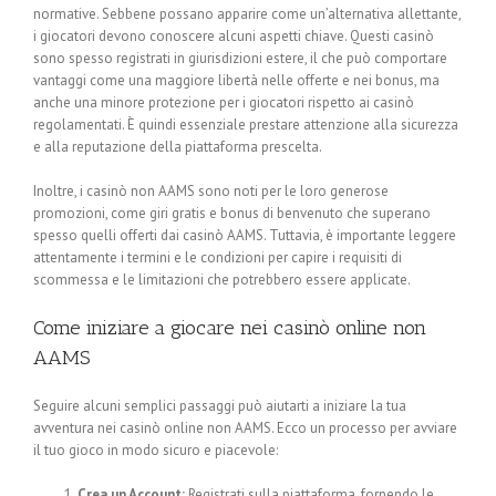
normative. Sebbene possano apparire come un’alternativa allettante,
i giocatori devono conoscere alcuni aspetti chiave. Questi casinò
sono spesso registrati in giurisdizioni estere, il che può comportare
vantaggi come una maggiore libertà nelle offerte e nei bonus, ma
anche una minore protezione per i giocatori rispetto ai casinò
regolamentati. È quindi essenziale prestare attenzione alla sicurezza
e alla reputazione della piattaforma prescelta.
Inoltre, i casinò non AAMS sono noti per le loro generose
promozioni, come giri gratis e bonus di benvenuto che superano
spesso quelli offerti dai casinò AAMS. Tuttavia, è importante leggere
attentamente i termini e le condizioni per capire i requisiti di
scommessa e le limitazioni che potrebbero essere applicate.
Come iniziare a giocare nei casinò online non
AAMS
Seguire alcuni semplici passaggi può aiutarti a iniziare la tua
avventura nei casinò online non AAMS. Ecco un processo per avviare
il tuo gioco in modo sicuro e piacevole:
Crea un Account:
Registrati sulla piattaforma, fornendo le