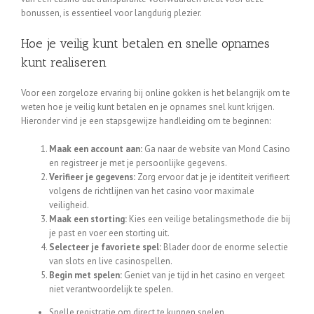
bonussen, is essentieel voor langdurig plezier.
Hoe je veilig kunt betalen en snelle opnames
kunt realiseren
Voor een zorgeloze ervaring bij online gokken is het belangrijk om te
weten hoe je veilig kunt betalen en je opnames snel kunt krijgen.
Hieronder vind je een stapsgewijze handleiding om te beginnen:
Maak een account aan:
Ga naar de website van Mond Casino
en registreer je met je persoonlijke gegevens.
Verifieer je gegevens:
Zorg ervoor dat je je identiteit verifieert
volgens de richtlijnen van het casino voor maximale
veiligheid.
Maak een storting:
Kies een veilige betalingsmethode die bij
je past en voer een storting uit.
Selecteer je favoriete spel:
Blader door de enorme selectie
van slots en live casinospellen.
Begin met spelen:
Geniet van je tijd in het casino en vergeet
niet verantwoordelijk te spelen.
Snelle registratie om direct te kunnen spelen.