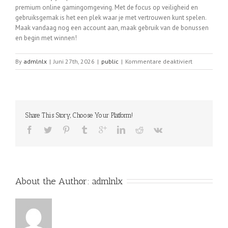
premium online gamingomgeving. Met de focus op veiligheid en
gebruiksgemak is het een plek waar je met vertrouwen kunt spelen.
Maak vandaag nog een account aan, maak gebruik van de bonussen
en begin met winnen!
für
By
admlnlx
|
Juni 27th, 2026
|
public
|
Kommentare deaktiviert
Mond
Casino:
een
gids
voor
Share This Story, Choose Your Platform!
veilige
betalingen
en
snelle
opnames
About the Author: 
admlnlx