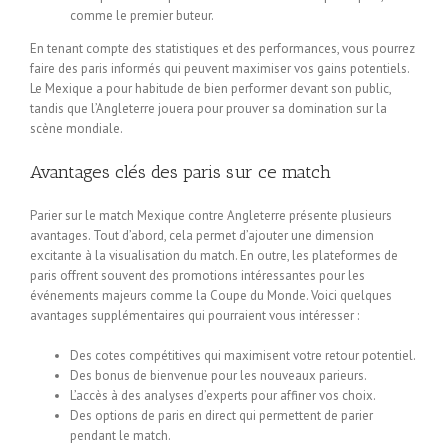
comme le premier buteur.
En tenant compte des statistiques et des performances, vous pourrez
faire des paris informés qui peuvent maximiser vos gains potentiels.
Le Mexique a pour habitude de bien performer devant son public,
tandis que l’Angleterre jouera pour prouver sa domination sur la
scène mondiale.
Avantages clés des paris sur ce match
Parier sur le match Mexique contre Angleterre présente plusieurs
avantages. Tout d’abord, cela permet d’ajouter une dimension
excitante à la visualisation du match. En outre, les plateformes de
paris offrent souvent des promotions intéressantes pour les
événements majeurs comme la Coupe du Monde. Voici quelques
avantages supplémentaires qui pourraient vous intéresser :
Des cotes compétitives qui maximisent votre retour potentiel.
Des bonus de bienvenue pour les nouveaux parieurs.
L’accès à des analyses d’experts pour affiner vos choix.
Des options de paris en direct qui permettent de parier
pendant le match.