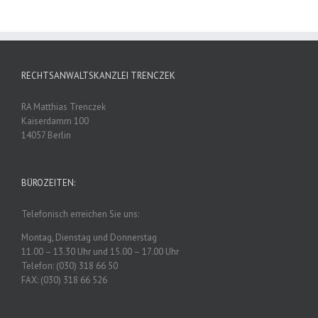
RECHTSANWALTSKANZLEI TRENCZEK
RA Matthias Trenczek
Kaiserdamm 100
14057 Berlin
BÜROZEITEN:
Telefonisch erreichen Sie uns:
Montag, Dienstag und Donnerstag
11.00 – 13.30 Uhr und 15.00 – 17.00 Uhr
Telefon: (030) 318 66 50
FAX: (030) 318 66 526