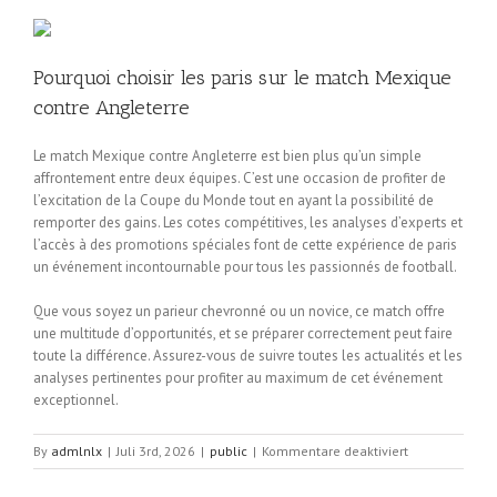
Pourquoi choisir les paris sur le match Mexique
contre Angleterre
Le match Mexique contre Angleterre est bien plus qu’un simple
affrontement entre deux équipes. C’est une occasion de profiter de
l’excitation de la Coupe du Monde tout en ayant la possibilité de
remporter des gains. Les cotes compétitives, les analyses d’experts et
l’accès à des promotions spéciales font de cette expérience de paris
un événement incontournable pour tous les passionnés de football.
Que vous soyez un parieur chevronné ou un novice, ce match offre
une multitude d’opportunités, et se préparer correctement peut faire
toute la différence. Assurez-vous de suivre toutes les actualités et les
analyses pertinentes pour profiter au maximum de cet événement
exceptionnel.
für
By
admlnlx
|
Juli 3rd, 2026
|
public
|
Kommentare deaktiviert
Pronostic
de