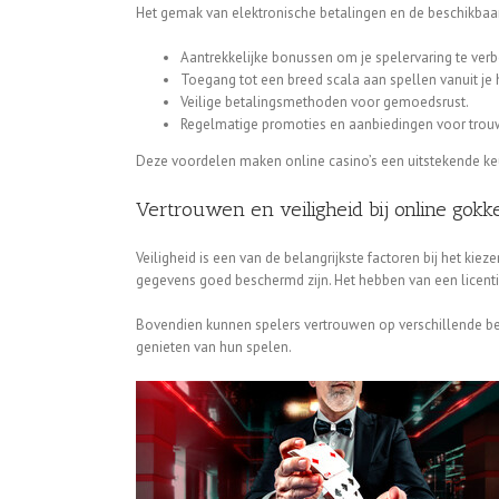
Het gemak van elektronische betalingen en de beschikbaar
Aantrekkelijke bonussen om je spelervaring te verb
Toegang tot een breed scala aan spellen vanuit je 
Veilige betalingsmethoden voor gemoedsrust.
Regelmatige promoties en aanbiedingen voor trou
Deze voordelen maken online casino’s een uitstekende keu
Vertrouwen en veiligheid bij online gokk
Veiligheid is een van de belangrijkste factoren bij het ki
gegevens goed beschermd zijn. Het hebben van een licentie
Bovendien kunnen spelers vertrouwen op verschillende bet
genieten van hun spelen.