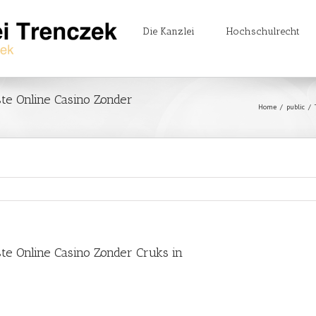
Die Kanzlei
Hochschulrecht
ste Online Casino Zonder
Home
/
public
/
ste Online Casino Zonder Cruks in