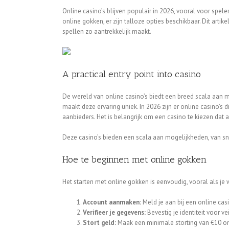
Online casino’s blijven populair in 2026, vooral voor spel
online gokken, er zijn talloze opties beschikbaar. Dit artik
spellen zo aantrekkelijk maakt.
A practical entry point into casino
De wereld van online casino’s biedt een breed scala aan 
maakt deze ervaring uniek. In 2026 zijn er online casino’
aanbieders. Het is belangrijk om een casino te kiezen dat 
Deze casino’s bieden een scala aan mogelijkheden, van sne
Hoe te beginnen met online gokken
Het starten met online gokken is eenvoudig, vooral als je
Account aanmaken:
Meld je aan bij een online cas
Verifieer je gegevens:
Bevestig je identiteit voor v
Stort geld:
Maak een minimale storting van €10 o