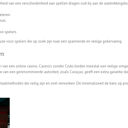
heid van een verscheidenheid aan spellen dragen ook bij aan de aantrekkingskr
eteren.
huis.
we spelers.
ze voor spelers die op zoek zijn naar een spannende en veilige gokervaring.
en
ezen van een online casino. Casino’s zonder Cruks bieden meestal een veilige omge
 van een gerenommeerde autoriteit, zoals Curaçao, geeft een extra garantie dat 
aalmethoden die veilig zijn en snel verwerken. Dit minimaliseert de kans op p