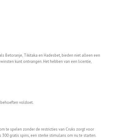
als Betoranje, Tikitaka en Hadesbet, bieden niet alleen een
e winsten kunt ontvangen. Het hebben van een licentie,
 behoeften voldoet.
om te spelen zonder de restricties van Cruks zorgt voor
0 gratis spins, een sterke stimulans om nu te starten.