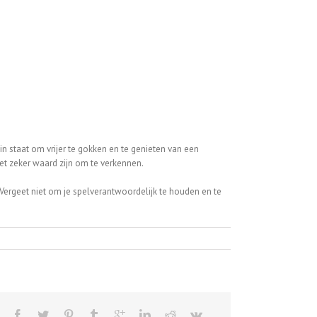
in staat om vrijer te gokken en te genieten van een
et zeker waard zijn om te verkennen.
Vergeet niet om je spelverantwoordelijk te houden en te