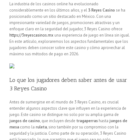
La industria de los casinos online ha evolucionado
considerablemente en los últimos años, y el
3 Reyes Casino
se ha
posicionado como un sitio destacado en México. Con una
impresionante variedad de juegos, promociones atractivas y un
enfoque claro en la seguridad del jugador, 3 Reyes Casino ofrece
https://3reyescasinos.mx
una experiencia de juego en línea sin igual.
En este artículo, exploraremos los aspectos fundamentales que los
jugadores deben conocer sobre este casino y cómo aprovechar al
máximo sus métodos de pago en 2026.
Lo que los jugadores deben saber antes de usar
3 Reyes Casino
Antes de sumergirse en el mundo de 3 Reyes Casino, es crucial
entender algunos aspectos clave que influyen en la experiencia de
juego. Este casino se distingue no solo por su amplia gama de
juegos de casino
, que incluyen desde
tragaperras
hasta
juegos de
mesa
como la
ruleta
, sino también por su compromiso con la
seguridad y la justicia. Como parte de su operación, 3 Reyes Casino
está licenciado, lo que garantiza que el juego sea no solo