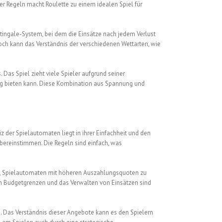
 der Regeln macht Roulette zu einem idealen Spiel für
tingale-System, bei dem die Einsätze nach jedem Verlust
nnoch kann das Verständnis der verschiedenen Wettarten, wie
Das Spiel zieht viele Spieler aufgrund seiner
ng bieten kann. Diese Kombination aus Spannung und
 der Spielautomaten liegt in ihrer Einfachheit und den
bereinstimmen. Die Regeln sind einfach, was
sam, Spielautomaten mit höheren Auszahlungsquoten zu
on Budgetgrenzen und das Verwalten von Einsätzen sind
n. Das Verständnis dieser Angebote kann es den Spielern