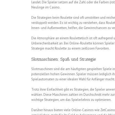
landet. Die Spieler setzen auf die Zahl oder die Farben (ro
Neulinge im Casino.
Die Strategien beim Roulette sind oft umstritten und rei
verdoppelt werden. Es ist wichtig zu verstehen, dass Roule
Innen- und Außenwetten, helfen, die Gewinnchancen zu ve
Die Atmosphäre an einem Roulettetisch ist oft aufregend u
Unberechenbarkeit an. Bei Online-Roulette können Spiele
Strategie macht Roulette zu einem zeitlosen Favoriten.
Slotmaschinen: Spaß und Strategie
Slotmaschinen sind die am häufigsten gespielten Spiele in
potenziellen hohen Gewinnen. Spieler müssen lediglich ih
Spielautomaten zu einer idealen Wahl für Anfänger macht.
Trotz ihrer Einfachheit gibt es Strategien, die Spieler 
wählen. Diese Maschinen zahlen im Durchschnitt mehr zur
wichtige Strategien, um das Spielerlebnis zu optimieren.
Darüber hinaus bieten viele Online-Casinos wie ZetCasino 