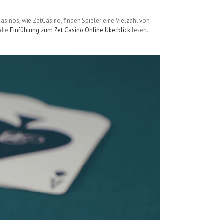
asinos, wie ZetCasino, finden Spieler eine Vielzahl von
 die
Einführung zum Zet Casino Online Überblick
lesen.