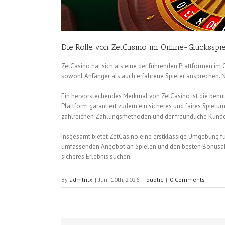
Die Rolle von ZetCasino im Online-Glücksspie
ZetCasino hat sich als eine der führenden Plattformen im O
sowohl Anfänger als auch erfahrene Spieler ansprechen. N
Ein hervorstechendes Merkmal von ZetCasino ist die benutz
Plattform garantiert zudem ein sicheres und faires Spielu
zahlreichen Zahlungsmethoden und der freundliche Kunden
Insgesamt bietet ZetCasino eine erstklassige Umgebung für
umfassenden Angebot an Spielen und den besten Bonusaktio
sicheres Erlebnis suchen.
By
admlnlx
|
Juni 10th, 2026
|
public
|
0 Comments