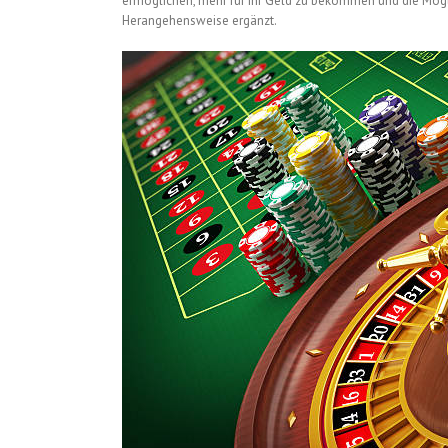
ermöglichen, mehr für ihr Geld zu bekommen und die Mögli
Herangehensweise ergänzt.