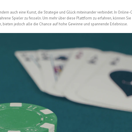
ndern auch eine Kunst, die Strategie und Glück miteinander verbindet. In Online-C
fahrene Spieler zu fesseln. Um mehr über diese Plattform zu erfahren, können Sie
eln, bieten jedoch alle die Chance auf hohe Gewinne und spannende Erlebnisse.