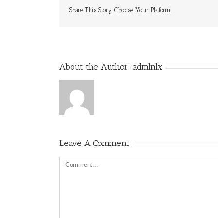
Share This Story, Choose Your Platform!
About the Author: 
admlnlx
Leave A Comment 