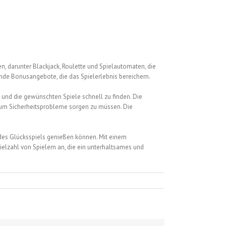
en, darunter Blackjack, Roulette und Spielautomaten, die
nde Bonusangebote, die das Spielerlebnis bereichern.
 und die gewünschten Spiele schnell zu finden. Die
ch um Sicherheitsprobleme sorgen zu müssen. Die
g des Glücksspiels genießen können. Mit einem
lzahl von Spielern an, die ein unterhaltsames und