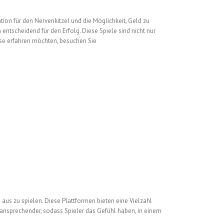
tion für den Nervenkitzel und die Möglichkeit, Geld zu
entscheidend für den Erfolg. Diese Spiele sind nicht nur
se erfahren möchten, besuchen Sie
aus zu spielen. Diese Plattformen bieten eine Vielzahl
d ansprechender, sodass Spieler das Gefühl haben, in einem