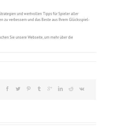
trategien und wertvollen Tipps für Spieler aller
iten zu verbessern und das Beste aus Ihrem Glücksspiel-
suchen Sie unsere Webseite, um mehr über die