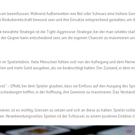
ncen beeinflussen. Während Außenwetten wie Rot oder Schwarz eine höhere Gewin
er Risikobereitschaft bewusst sein und ihre Einsätze entsprechend gestalten, um d
ne bewährte Strategie ist die Tight-Aggressive-Strategie, bei der man selektiv sta
 der Gegner kann entscheidend sein, um die eigenen Chancen zu maximieren und 
le im Spielerlebnis. Viele Menschen fühlen sich von der Aufregung und dem Nerv
elen und mehr Geld ausgeben, als sie beabsichtigt hatten. Der Zustand, in dem man
ntrol“ – Effekt, bei dem Spieler glauben, dass sie Einfluss auf den Ausgang des Spi
Entscheidungen treffen, in der Hoffnung, ihre Gewinne zu maximieren. Das Verstän
en, ist es wichtig, Grenzen zu setzen und sich an diese zu halten. Spieler soll
len. Verantwortungsvolles Spielen ist der Schlüssel zu einem positiven Erlebnis i