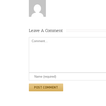
Leave A Comment 