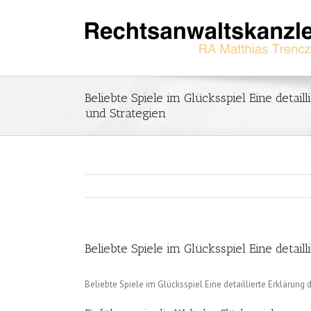
Beliebte Spiele im Glücksspiel Eine detail
und Strategien
Beliebte Spiele im Glücksspiel Eine detail
Beliebte Spiele im Glücksspiel Eine detaillierte Erklärung 