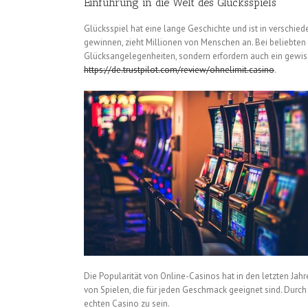
Einführung in die Welt des Glücksspiels
Glücksspiel hat eine lange Geschichte und ist in verschied
gewinnen, zieht Millionen von Menschen an. Bei beliebten 
Glücksangelegenheiten, sondern erfordern auch ein gewis
https://de.trustpilot.com/review/ohnelimit.casino
.
Die Popularität von Online-Casinos hat in den letzten Jah
von Spielen, die für jeden Geschmack geeignet sind. Durch
echten Casino zu sein.