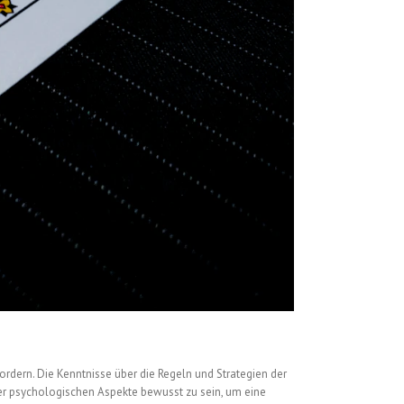
rdern. Die Kenntnisse über die Regeln und Strategien der
der psychologischen Aspekte bewusst zu sein, um eine