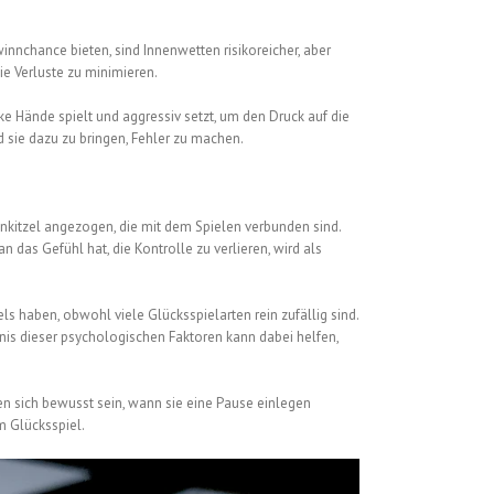
nchance bieten, sind Innenwetten risikoreicher, aber
ie Verluste zu minimieren.
rke Hände spielt und aggressiv setzt, um den Druck auf die
sie dazu zu bringen, Fehler zu machen.
enkitzel angezogen, die mit dem Spielen verbunden sind.
 das Gefühl hat, die Kontrolle zu verlieren, wird als
els haben, obwohl viele Glücksspielarten rein zufällig sind.
dnis dieser psychologischen Faktoren kann dabei helfen,
ten sich bewusst sein, wann sie eine Pause einlegen
m Glücksspiel.