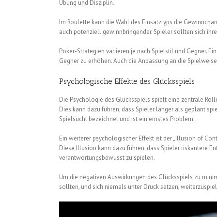
Übung und Disziplin.
Im Roulette kann die Wahl des Einsatztyps die Gewinncha
auch potenziell gewinnbringender. Spieler sollten sich ihr
Poker-Strategien variieren je nach Spielstil und Gegner. Ei
Gegner zu erhöhen. Auch die Anpassung an die Spielweise
Psychologische Effekte des Glücksspiels
Die Psychologie des Glücksspiels spielt eine zentrale Rol
Dies kann dazu führen, dass Spieler länger als geplant spi
Spielsucht bezeichnet und ist ein ernstes Problem.
Ein weiterer psychologischer Effekt ist der „Illusion of Co
Diese Illusion kann dazu führen, dass Spieler riskantere 
verantwortungsbewusst zu spielen.
Um die negativen Auswirkungen des Glücksspiels zu minimier
sollten, und sich niemals unter Druck setzen, weiterzuspie