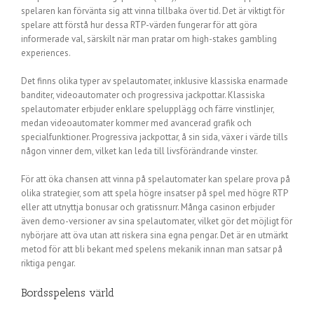
spelaren kan förvänta sig att vinna tillbaka över tid. Det är viktigt för
spelare att förstå hur dessa RTP-värden fungerar för att göra
informerade val, särskilt när man pratar om high-stakes gambling
experiences.
Det finns olika typer av spelautomater, inklusive klassiska enarmade
banditer, videoautomater och progressiva jackpottar. Klassiska
spelautomater erbjuder enklare spelupplägg och färre vinstlinjer,
medan videoautomater kommer med avancerad grafik och
specialfunktioner. Progressiva jackpottar, å sin sida, växer i värde tills
någon vinner dem, vilket kan leda till livsförändrande vinster.
För att öka chansen att vinna på spelautomater kan spelare prova på
olika strategier, som att spela högre insatser på spel med högre RTP
eller att utnyttja bonusar och gratissnurr. Många casinon erbjuder
även demo-versioner av sina spelautomater, vilket gör det möjligt för
nybörjare att öva utan att riskera sina egna pengar. Det är en utmärkt
metod för att bli bekant med spelens mekanik innan man satsar på
riktiga pengar.
Bordsspelens värld