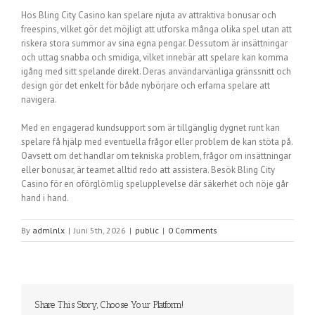
Hos Bling City Casino kan spelare njuta av attraktiva bonusar och
freespins, vilket gör det möjligt att utforska många olika spel utan att
riskera stora summor av sina egna pengar. Dessutom är insättningar
och uttag snabba och smidiga, vilket innebär att spelare kan komma
igång med sitt spelande direkt. Deras användarvänliga gränssnitt och
design gör det enkelt för både nybörjare och erfarna spelare att
navigera.
Med en engagerad kundsupport som är tillgänglig dygnet runt kan
spelare få hjälp med eventuella frågor eller problem de kan stöta på.
Oavsett om det handlar om tekniska problem, frågor om insättningar
eller bonusar, är teamet alltid redo att assistera. Besök Bling City
Casino för en oförglömlig spelupplevelse där säkerhet och nöje går
hand i hand.
By
admlnlx
|
Juni 5th, 2026
|
public
|
0 Comments
Share This Story, Choose Your Platform!