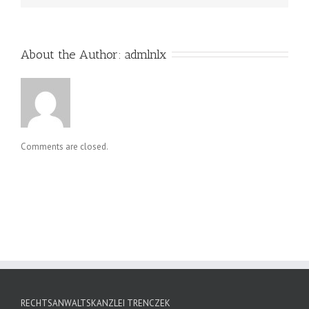
About the Author: 
admlnlx
Comments are closed.
RECHTSANWALTSKANZLEI TRENCZEK