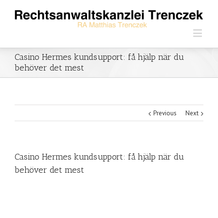
Casino Hermes kundsupport: få hjälp när du
behöver det mest
Previous
Next
Casino Hermes kundsupport: få hjälp när du
behöver det mest