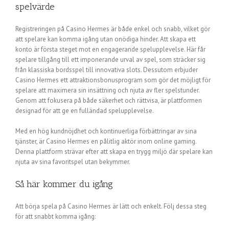
spelvärde
Registreringen på Casino Hermes är både enkel och snabb, vilket gör
att spelare kan komma igång utan onödiga hinder. Att skapa ett
konto är första steget mot en engagerande spelupplevelse. Här får
spelare tillgång till ett imponerande urval av spel, som sträcker sig
från klassiska bordsspel till innovativa slots. Dessutom erbjuder
Casino Hermes ett attraktionsbonusprogram som gör det möjligt för
spelare att maximera sin insättning och njuta av fler spelstunder.
Genom att fokusera på både säkerhet och rättvisa, är plattformen
designad för att ge en fulländad spelupplevelse.
Med en hög kundnöjdhet och kontinuerliga förbättringar av sina
tjänster, är Casino Hermes en pålitlig aktör inom online gaming.
Denna plattform strävar efter att skapa en trygg miljö där spelare kan
njuta av sina favoritspel utan bekymmer.
Så här kommer du igång
Att börja spela på Casino Hermes är lätt och enkelt. Följ dessa steg
för att snabbt komma igång: