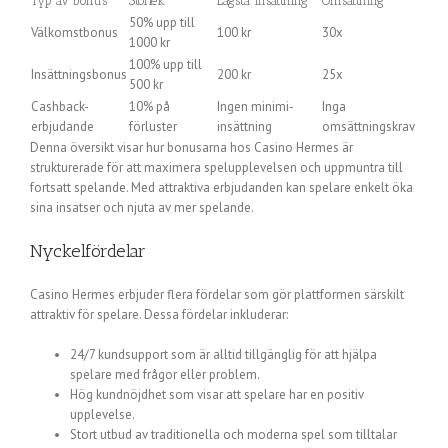
Typ av bonus
Storlek
Lägsta insättning
Omsättning
50% upp till
Välkomstbonus
100 kr
30x
1000 kr
100% upp till
Insättningsbonus
200 kr
25x
500 kr
Cashback-
10% på
Ingen minimi-
Inga
erbjudande
förluster
insättning
omsättningskrav
Denna översikt visar hur bonusarna hos Casino Hermes är
strukturerade för att maximera spelupplevelsen och uppmuntra till
fortsatt spelande. Med attraktiva erbjudanden kan spelare enkelt öka
sina insatser och njuta av mer spelande.
Nyckelfördelar
Casino Hermes erbjuder flera fördelar som gör plattformen särskilt
attraktiv för spelare. Dessa fördelar inkluderar:
24/7 kundsupport som är alltid tillgänglig för att hjälpa
spelare med frågor eller problem.
Hög kundnöjdhet som visar att spelare har en positiv
upplevelse.
Stort utbud av traditionella och moderna spel som tilltalar