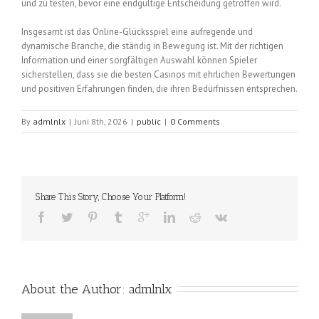
und zu testen, bevor eine endgültige Entscheidung getroffen wird.
Insgesamt ist das Online-Glücksspiel eine aufregende und
dynamische Branche, die ständig in Bewegung ist. Mit der richtigen
Information und einer sorgfältigen Auswahl können Spieler
sicherstellen, dass sie die besten Casinos mit ehrlichen Bewertungen
und positiven Erfahrungen finden, die ihren Bedürfnissen entsprechen.
By
admlnlx
|
Juni 8th, 2026
|
public
|
0 Comments
Share This Story, Choose Your Platform!
About the Author: 
admlnlx