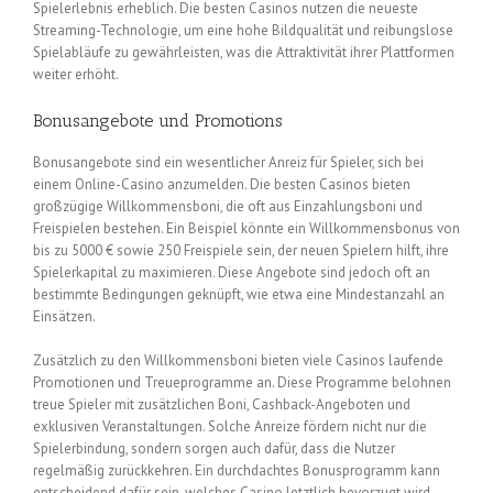
Spielerlebnis erheblich. Die besten Casinos nutzen die neueste
Streaming-Technologie, um eine hohe Bildqualität und reibungslose
Spielabläufe zu gewährleisten, was die Attraktivität ihrer Plattformen
weiter erhöht.
Bonusangebote und Promotions
Bonusangebote sind ein wesentlicher Anreiz für Spieler, sich bei
einem Online-Casino anzumelden. Die besten Casinos bieten
großzügige Willkommensboni, die oft aus Einzahlungsboni und
Freispielen bestehen. Ein Beispiel könnte ein Willkommensbonus von
bis zu 5000 € sowie 250 Freispiele sein, der neuen Spielern hilft, ihre
Spielerkapital zu maximieren. Diese Angebote sind jedoch oft an
bestimmte Bedingungen geknüpft, wie etwa eine Mindestanzahl an
Einsätzen.
Zusätzlich zu den Willkommensboni bieten viele Casinos laufende
Promotionen und Treueprogramme an. Diese Programme belohnen
treue Spieler mit zusätzlichen Boni, Cashback-Angeboten und
exklusiven Veranstaltungen. Solche Anreize fördern nicht nur die
Spielerbindung, sondern sorgen auch dafür, dass die Nutzer
regelmäßig zurückkehren. Ein durchdachtes Bonusprogramm kann
entscheidend dafür sein, welches Casino letztlich bevorzugt wird.