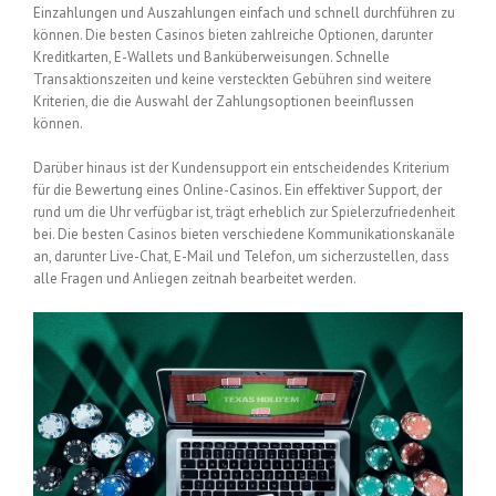
Einzahlungen und Auszahlungen einfach und schnell durchführen zu
können. Die besten Casinos bieten zahlreiche Optionen, darunter
Kreditkarten, E-Wallets und Banküberweisungen. Schnelle
Transaktionszeiten und keine versteckten Gebühren sind weitere
Kriterien, die die Auswahl der Zahlungsoptionen beeinflussen
können.
Darüber hinaus ist der Kundensupport ein entscheidendes Kriterium
für die Bewertung eines Online-Casinos. Ein effektiver Support, der
rund um die Uhr verfügbar ist, trägt erheblich zur Spielerzufriedenheit
bei. Die besten Casinos bieten verschiedene Kommunikationskanäle
an, darunter Live-Chat, E-Mail und Telefon, um sicherzustellen, dass
alle Fragen und Anliegen zeitnah bearbeitet werden.