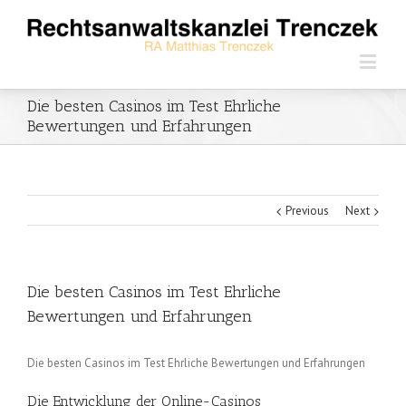
Die besten Casinos im Test Ehrliche
Bewertungen und Erfahrungen
Previous
Next
Die besten Casinos im Test Ehrliche
Bewertungen und Erfahrungen
Die besten Casinos im Test Ehrliche Bewertungen und Erfahrungen
Die Entwicklung der Online-Casinos