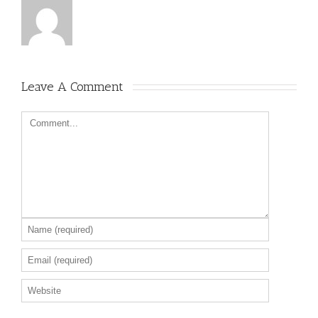
Leave A Comment 