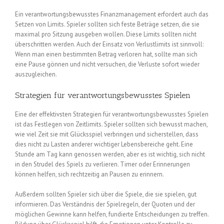
Ein verantwortungsbewusstes Finanzmanagement erfordert auch das
Setzen von Limits. Spieler sollten sich feste Beträge setzen, die sie
maximal pro Sitzung ausgeben wollen. Diese Limits sollten nicht
überschritten werden. Auch der Einsatz von Verlustlimits ist sinnvoll:
Wenn man einen bestimmten Betrag verloren hat, sollte man sich
eine Pause gönnen und nicht versuchen, die Verluste sofort wieder
auszugleichen.
Strategien für verantwortungsbewusstes Spielen
Eine der effektivsten Strategien für verantwortungsbewusstes Spielen
ist das Festlegen von Zeitlimits. Spieler sollten sich bewusst machen,
wie viel Zeit sie mit Glücksspiel verbringen und sicherstellen, dass
dies nicht zu Lasten anderer wichtiger Lebensbereiche geht. Eine
Stunde am Tag kann genossen werden, aber es ist wichtig, sich nicht
in den Strudel des Spiels zu verlieren. Timer oder Erinnerungen
können helfen, sich rechtzeitig an Pausen zu erinnern.
Außerdem sollten Spieler sich über die Spiele, die sie spielen, gut
informieren. Das Verständnis der Spielregeln, der Quoten und der
möglichen Gewinne kann helfen, fundierte Entscheidungen zu treffen.