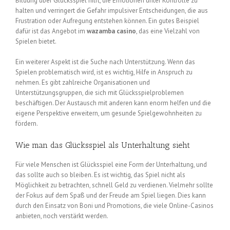
Bildung über Glücksspiel hilft, die Emotionen unter Kontrolle zu
halten und verringert die Gefahr impulsiver Entscheidungen, die aus
Frustration oder Aufregung entstehen können. Ein gutes Beispiel
dafür ist das Angebot im
wazamba casino
, das eine Vielzahl von
Spielen bietet.
Ein weiterer Aspekt ist die Suche nach Unterstützung. Wenn das
Spielen problematisch wird, ist es wichtig, Hilfe in Anspruch zu
nehmen. Es gibt zahlreiche Organisationen und
Unterstützungsgruppen, die sich mit Glücksspielproblemen
beschäftigen. Der Austausch mit anderen kann enorm helfen und die
eigene Perspektive erweitern, um gesunde Spielgewohnheiten zu
fördern.
Wie man das Glücksspiel als Unterhaltung sieht
Für viele Menschen ist Glücksspiel eine Form der Unterhaltung, und
das sollte auch so bleiben. Es ist wichtig, das Spiel nicht als
Möglichkeit zu betrachten, schnell Geld zu verdienen. Vielmehr sollte
der Fokus auf dem Spaß und der Freude am Spiel liegen. Dies kann
durch den Einsatz von Boni und Promotions, die viele Online-Casinos
anbieten, noch verstärkt werden.