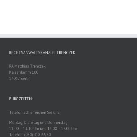
RECHTSANWALTSKANZLEI TRENCZEK
RA Matthias Trenczek
Kaiserdamm 100
14057 Berlin
BÜROZEITEN:
Telefonisch erreichen Sie uns:
Montag, Dienstag und Donnerstag
11.00 – 13.30 Uhr und 15.00 – 17.00 Uhr
Telefon: (030) 318 66 50