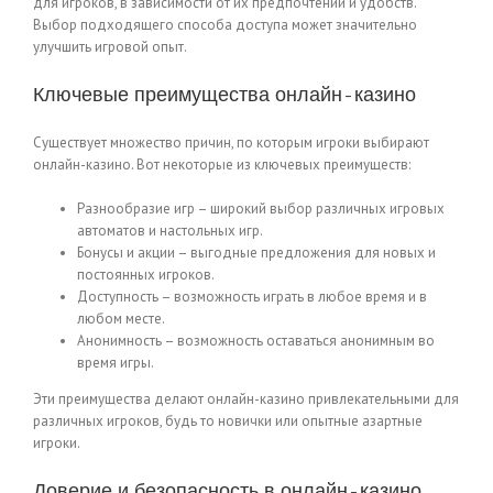
для игроков, в зависимости от их предпочтений и удобств.
Выбор подходящего способа доступа может значительно
улучшить игровой опыт.
Ключевые преимущества онлайн-казино
Существует множество причин, по которым игроки выбирают
онлайн-казино. Вот некоторые из ключевых преимуществ:
Разнообразие игр – широкий выбор различных игровых
автоматов и настольных игр.
Бонусы и акции – выгодные предложения для новых и
постоянных игроков.
Доступность – возможность играть в любое время и в
любом месте.
Анонимность – возможность оставаться анонимным во
время игры.
Эти преимущества делают онлайн-казино привлекательными для
различных игроков, будь то новички или опытные азартные
игроки.
Доверие и безопасность в онлайн-казино