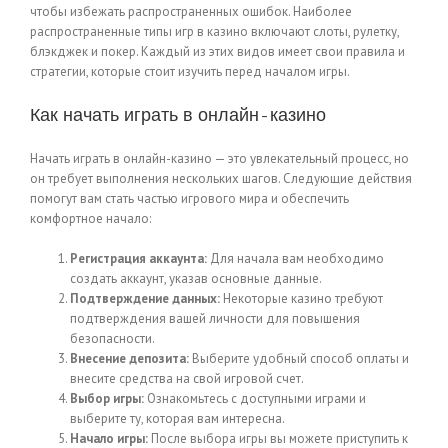
чтобы избежать распространенных ошибок. Наиболее
распространенные типы игр в казино включают слоты, рулетку,
блэкджек и покер. Каждый из этих видов имеет свои правила и
стратегии, которые стоит изучить перед началом игры.
Как начать играть в онлайн-казино
Начать играть в онлайн-казино — это увлекательный процесс, но
он требует выполнения нескольких шагов. Следующие действия
помогут вам стать частью игрового мира и обеспечить
комфортное начало:
Регистрация аккаунта:
Для начала вам необходимо
создать аккаунт, указав основные данные.
Подтверждение данных:
Некоторые казино требуют
подтверждения вашей личности для повышения
безопасности.
Внесение депозита:
Выберите удобный способ оплаты и
внесите средства на свой игровой счет.
Выбор игры:
Ознакомьтесь с доступными играми и
выберите ту, которая вам интересна.
Начало игры:
После выбора игры вы можете приступить к