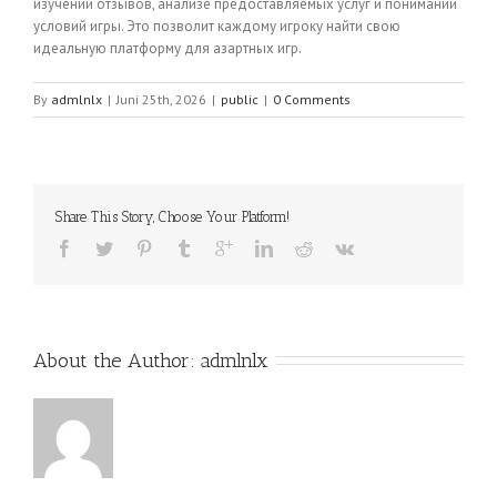
изучении отзывов, анализе предоставляемых услуг и понимании
условий игры. Это позволит каждому игроку найти свою
идеальную платформу для азартных игр.
By
admlnlx
|
Juni 25th, 2026
|
public
|
0 Comments
Share This Story, Choose Your Platform!
About the Author: 
admlnlx