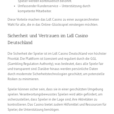
Spieler werden kontinuierlich belohnt.
Umfassender Kundenservice – Unterstützung durch
kompetente Mitarbeiter.
Diese Vorteile machen das Lidl Casino zu einer ausgezeichneten
Wahl für alle, die in das Online-Glücksspiel einsteigen möchten.
Sicherheit und Vertrauen im Lidl Casino
Deutschland
Die Sicherheit der Spieler ist im Lidl Casino Deutschland von höchster
Priorität. Die Plattform ist lizenziert und reguliert durch die GGL
(Gambling Regulation Authority), was bedeutet, dass alle Spiele fair
und transparent sind. Darüber hinaus werden persönliche Daten
durch modernste Sicherheitstechnologien geschützt, um potenzielle
Risiken zu minimieren.
Spieler können sicher sein, dass sie in einer geschützten Umgebung
spielen. Verantwortungsbewusstes Spielen wird aktiv gefördert, um
sicherzustellen, dass Spieler in der Lage sind, ihre Aktivitäten zu
kontrollieren. Das Casino bietet zudem Hilfsmittel und Ressourcen für
Spieler, die Unterstützung benötigen.