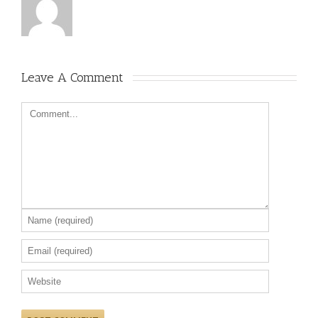
Leave A Comment 