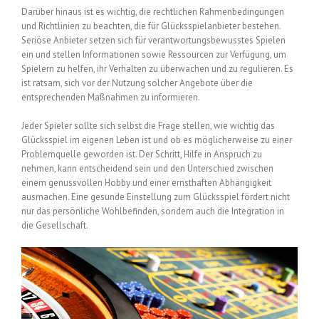
Darüber hinaus ist es wichtig, die rechtlichen Rahmenbedingungen
und Richtlinien zu beachten, die für Glücksspielanbieter bestehen.
Seriöse Anbieter setzen sich für verantwortungsbewusstes Spielen
ein und stellen Informationen sowie Ressourcen zur Verfügung, um
Spielern zu helfen, ihr Verhalten zu überwachen und zu regulieren. Es
ist ratsam, sich vor der Nutzung solcher Angebote über die
entsprechenden Maßnahmen zu informieren.
Jeder Spieler sollte sich selbst die Frage stellen, wie wichtig das
Glücksspiel im eigenen Leben ist und ob es möglicherweise zu einer
Problemquelle geworden ist. Der Schritt, Hilfe in Anspruch zu
nehmen, kann entscheidend sein und den Unterschied zwischen
einem genussvollen Hobby und einer ernsthaften Abhängigkeit
ausmachen. Eine gesunde Einstellung zum Glücksspiel fördert nicht
nur das persönliche Wohlbefinden, sondern auch die Integration in
die Gesellschaft.