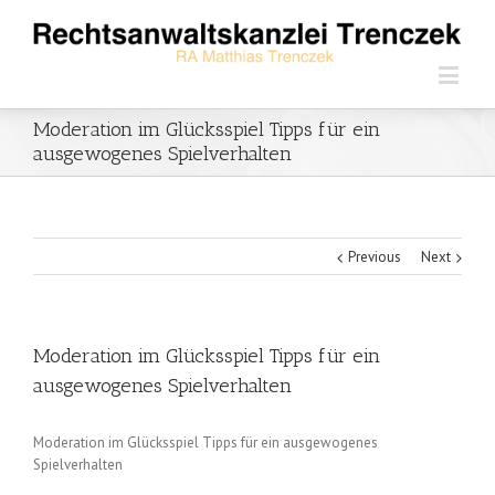
Moderation im Glücksspiel Tipps für ein
ausgewogenes Spielverhalten
Previous
Next
Moderation im Glücksspiel Tipps für ein
ausgewogenes Spielverhalten
Moderation im Glücksspiel Tipps für ein ausgewogenes
Spielverhalten