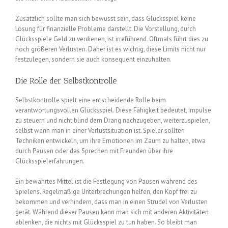
Zusätzlich sollte man sich bewusst sein, dass Glücksspiel keine
Lösung für finanzielle Probleme darstellt. Die Vorstellung, durch
Glücksspiele Geld zu verdienen, ist irreführend. Oftmals führt dies zu
noch größeren Verlusten. Daher ist es wichtig, diese Limits nicht nur
festzulegen, sondern sie auch konsequent einzuhalten.
Die Rolle der Selbstkontrolle
Selbstkontrolle spielt eine entscheidende Rolle beim
verantwortungsvollen Glücksspiel. Diese Fähigkeit bedeutet, Impulse
zu steuern und nicht blind dem Drang nachzugeben, weiterzuspielen,
selbst wenn man in einer Verlustsituation ist. Spieler sollten
Techniken entwickeln, um ihre Emotionen im Zaum zu halten, etwa
durch Pausen oder das Sprechen mit Freunden über ihre
Glücksspielerfahrungen.
Ein bewährtes Mittel ist die Festlegung von Pausen während des
Spielens. Regelmäßige Unterbrechungen helfen, den Kopf frei zu
bekommen und verhindern, dass man in einen Strudel von Verlusten
gerät. Während dieser Pausen kann man sich mit anderen Aktivitäten
ablenken, die nichts mit Glücksspiel zu tun haben. So bleibt man