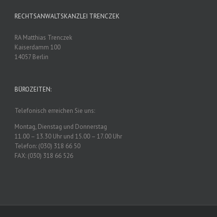
RECHTSANWALTSKANZLEI TRENCZEK
RA Matthias Trenczek
Kaiserdamm 100
14057 Berlin
BÜROZEITEN:
Telefonisch erreichen Sie uns:
Montag, Dienstag und Donnerstag
11.00 – 13.30 Uhr und 15.00 – 17.00 Uhr
Telefon: (030) 318 66 50
FAX: (030) 318 66 526