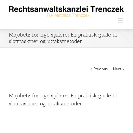
Mojobetz for nye spillere: En praktisk guide til
slotmaskiner og uttaksmetoder
Previous
Next
Mojobetz for nye spillere: En praktisk guide til
slotmaskiner og uttaksmetoder