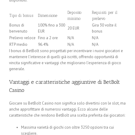
disponibili:
Deposito
Requisiti per il
Tipo di bonus
Dimensione
minimo
prelievo
Bonus di
100% fino a 300
Gira 30 volte il
20 EUR
benvenuto
EUR
bonus
Prelievo veloce
Fino a 2 ore
N/A
N/A
RTP medio
96.4%
N/A
N/A
I bonus di BetBolt sono progettati per incentivare i nuovi giocatori e
mantenere l’interesse di quelli già iscritti, offrendo opportunità di
vincita significative e vantaggi che migliorano l’esperienza di gioco
generale.
Vantaggi e caratteristiche aggiuntive di BetBolt
Casino
Giocare su BetBolt Casino non significa solo divertirsi con le slot, ma
anche approfittare di numerosi vantaggi. Ecco alcune delle
caratteristiche che rendono BetBolt una scelta preferita dai giocatori:
Massima varietà di giochi con oltre 3250 opzioni tra cui
scegliere.