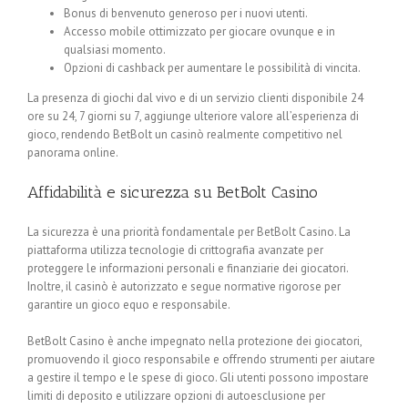
Bonus di benvenuto generoso per i nuovi utenti.
Accesso mobile ottimizzato per giocare ovunque e in
qualsiasi momento.
Opzioni di cashback per aumentare le possibilità di vincita.
La presenza di giochi dal vivo e di un servizio clienti disponibile 24
ore su 24, 7 giorni su 7, aggiunge ulteriore valore all’esperienza di
gioco, rendendo BetBolt un casinò realmente competitivo nel
panorama online.
Affidabilità e sicurezza su BetBolt Casino
La sicurezza è una priorità fondamentale per BetBolt Casino. La
piattaforma utilizza tecnologie di crittografia avanzate per
proteggere le informazioni personali e finanziarie dei giocatori.
Inoltre, il casinò è autorizzato e segue normative rigorose per
garantire un gioco equo e responsabile.
BetBolt Casino è anche impegnato nella protezione dei giocatori,
promuovendo il gioco responsabile e offrendo strumenti per aiutare
a gestire il tempo e le spese di gioco. Gli utenti possono impostare
limiti di deposito e utilizzare opzioni di autoesclusione per