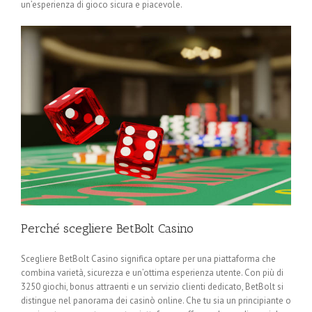
un’esperienza di gioco sicura e piacevole.
Perché scegliere BetBolt Casino
Scegliere BetBolt Casino significa optare per una piattaforma che
combina varietà, sicurezza e un’ottima esperienza utente. Con più di
3250 giochi, bonus attraenti e un servizio clienti dedicato, BetBolt si
distingue nel panorama dei casinò online. Che tu sia un principiante o