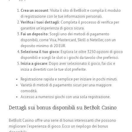
Crea un account:
Visita il sito di BetBolt e compila il modulo
di registrazione con le tue informazioni personali.
Verifica i tuoi dettagli:
Completa il processo di verifica per
garantire un’esperienza di gioco sicura.
Fai un deposito:
Scegli uno dei metodi di pagamento
disponibili, come Visa, Mastercard, Skrill o Neteller, con un
deposito minimo di 20 EUR.
Seleziona il tuo gioco:
Esplora le oltre 3250 opzioni di gioco
disponibili e scegli le slot o i giochi da tavolo che preferisci.
Inizia a giocare:
Dopo aver selezionato il gioco, fai clic e
inizia a divertirti con le tue slot preferite.
Registrazione rapida e semplice per iniziare in pochi minuti.
Varietà di metodi di pagamento sicuri per una maggiore
comodità.
Accesso a numerosi giochi con una sola registrazione.
Dettagli sui bonus disponibili su BetBolt Casino
BetBolt Casino offre una serie di bonus interessanti che possono
migliorare l’esperienza di gioco. Ecco un riepilogo dei bonus