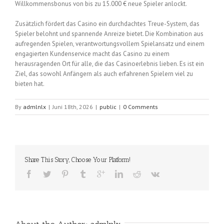
Willkommensbonus von bis zu 15.000 € neue Spieler anlockt.
Zusätzlich fördert das Casino ein durchdachtes Treue-System, das
Spieler belohnt und spannende Anreize bietet. Die Kombination aus
aufregenden Spielen, verantwortungsvollem Spielansatz und einem
engagierten Kundenservice macht das Casino zu einem
herausragenden Ort für alle, die das Casinoerlebnis lieben. Es ist ein
Ziel, das sowohl Anfängern als auch erfahrenen Spielern viel zu
bieten hat.
By
admlnlx
|
Juni 18th, 2026
|
public
|
0 Comments
Share This Story, Choose Your Platform!