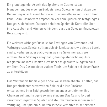
Ein grundlegender Aspekt des Spielens im Casino ist das
Management des eigenen Budgets. Viele Spieler unterschätzen die
Bedeutung eines klaren Plans, was zu übermäßigen Verlusten führen
kann. Beim Casino wird empfohlen, vor dem Spielen ein festgelegtes
Budget zu definieren. Dadurch behalten Spieler die Kontrolle über
ihre Ausgaben und können verhindern, dass das Spiel zur finanziellen
Belastung wird.
Ein weiterer wichtiger Punkt ist das Festlegen von Gewinnen und
Verlustgrenzen. Spieler sollten sich ein Limit setzen, wie viel sie bereit
sind zu verlieren, aber auch, wann sie ihre Gewinne realisieren
wollen. Diese Strategie sorgt dafür, dass Spieler nicht impulsiv
reagieren und ihre Einsätze nicht über das geplante Budget hinaus
erhöhen. Das Casino bietet zudem Tools, um Spieler bei dieser Praxis
zu unterstützen.
Das Verständnis für die eigene Spielweise kann ebenfalls helfen, das
Budget effizienter zu verwalten. Spieler, die ihre Einsätze
entsprechend ihrer Spielgewohnheiten anpassen, können ihre
Chancen auf langfristige Gewinne steigern. Das Casino fördert
verantwortungsvolles Spielen und stellt hilfreiche Ressourcen zur
Verfügung, um Spielern zu helfen, ihr Spielverhalten zu reflektieren