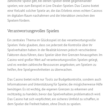
zahlreiche Spiele gibt, bei denen Spieler direkt gegeneinander
spielen, wie zum Beispiel in Live-Dealer-Spielen. Das Casino bietet
eine Vielzahl solcher Spiele an, die das Erlebnis eines echten Casinos
im digitalen Raum nachahmen und die Interaktion zwischen den
Spielern fördern.
Verantwortungsvolles Spielen
Ein zentrales Thema im Glücksspiel ist das verantwortungsvolle
Spielen. Viele glauben, dass sie jederzeit die Kontrolle über ihr
Spielverhalten haben. In der Realität können jedoch verschiedene
Faktoren dazu führen, dass Spieler über ihre Grenzen hinausgehen. Im
Casino wird großer Wert auf verantwortungsvolles Spielen gelegt,
und es werden zahlreiche Ressourcen angeboten, um Spielern zu
helfen, ihre Spielgewohnheiten zu überwachen.
Das Casino bietet nicht nur Tools zur Budgetkontrolle, sondern auch
Informationen und Unterstützung für Spieler, die möglicherweise Hilfe
benötigen. Es ist wichtig, die eigenen Grenzen zu erkennen und
rechtzeitig zu handeln, bevor das Spielverhalten problematisch wird.
Das Casino hat sich verpflichtet, ein sicheres Umfeld zu schaffen, in
dem Spieler die Freiheit haben, ohne Druck zu spielen.