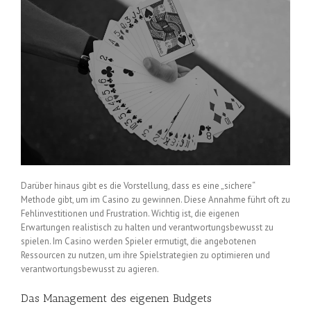
Darüber hinaus gibt es die Vorstellung, dass es eine „sichere“
Methode gibt, um im Casino zu gewinnen. Diese Annahme führt oft zu
Fehlinvestitionen und Frustration. Wichtig ist, die eigenen
Erwartungen realistisch zu halten und verantwortungsbewusst zu
spielen. Im Casino werden Spieler ermutigt, die angebotenen
Ressourcen zu nutzen, um ihre Spielstrategien zu optimieren und
verantwortungsbewusst zu agieren.
Das Management des eigenen Budgets