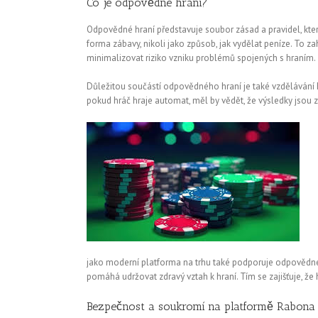
Co je odpovědné hraní?
Odpovědné hraní představuje soubor zásad a pravidel, které
forma zábavy, nikoli jako způsob, jak vydělat peníze. To z
minimalizovat riziko vzniku problémů spojených s hraním.
Důležitou součástí odpovědného hraní je také vzdělávání hr
pokud hráč hraje automat, měl by vědět, že výsledky jsou z
jako moderní platforma na trhu také podporuje odpovědné hra
pomáhá udržovat zdravý vztah k hraní. Tím se zajišťuje, ž
Bezpečnost a soukromí na platformě Rabona