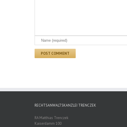
RECHTSANWALTSKANZLEI TRENCZEK
RA Matthias Trenczek
Kaiserdamm 100