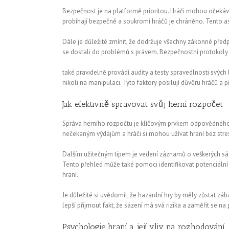
Bezpečnost je na platformě prioritou. Hráči mohou očekávat
probíhají bezpečně a soukromí hráčů je chráněno. Tento aspe
Dále je důležité zmínit, že dodržuje všechny zákonné předp
se dostali do problémů s právem. Bezpečnostní protokoly a
také pravidelně provádí audity a testy spravedlnosti svých
nikoli na manipulaci. Tyto faktory posilují důvěru hráčů a p
Jak efektivně spravovat svůj herní rozpočet
Správa herního rozpočtu je klíčovým prvkem odpovědného hra
nečekaným výdajům a hráči si mohou užívat hraní bez stresu
Dalším užitečným tipem je vedení záznamů o veškerých sázk
Tento přehled může také pomoci identifikovat potenciální p
hraní.
Je důležité si uvědomit, že hazardní hry by měly zůstat zába
lepší přijmout fakt, že sázení má svá rizika a zaměřit se n
Psychologie hraní a její vliv na rozhodování