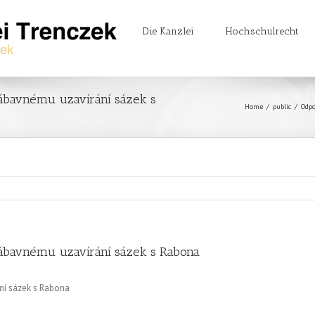
Die Kanzlei
Hochschulrecht
ábavnému uzavírání sázek s
Home
/
public
/
Odpo
ábavnému uzavírání sázek s Rabona
ní sázek s Rabona