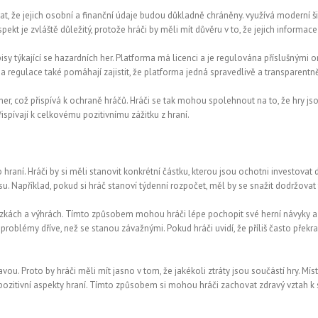
, že jejich osobní a finanční údaje budou důkladně chráněny. využívá moderní šifr
kt je zvláště důležitý, protože hráči by měli mít důvěru v to, že jejich informac
isy týkající se hazardních her. Platforma má licenci a je regulována příslušnými
 regulace také pomáhají zajistit, že platforma jedná spravedlivě a transparentn
 her, což přispívá k ochraně hráčů. Hráči se tak mohou spolehnout na to, že hry j
řispívají k celkovému pozitivnímu zážitku z hraní.
ní. Hráči by si měli stanovit konkrétní částku, kterou jsou ochotni investovat do
. Například, pokud si hráč stanoví týdenní rozpočet, měl by se snažit dodržovat t
ách a výhrách. Tímto způsobem mohou hráči lépe pochopit své herní návyky a zjis
roblémy dříve, než se stanou závažnými. Pokud hráči uvidí, že příliš často překr
vou. Proto by hráči měli mít jasno v tom, že jakékoli ztráty jsou součástí hry. Míst
a pozitivní aspekty hraní. Tímto způsobem si mohou hráči zachovat zdravý vztah k 