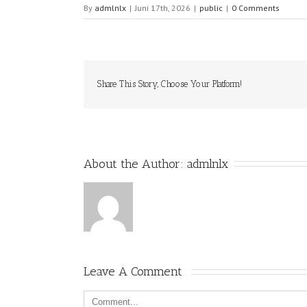
By
admlnlx
|
Juni 17th, 2026
|
public
|
0 Comments
Share This Story, Choose Your Platform!
About the Author: 
admlnlx
Leave A Comment 