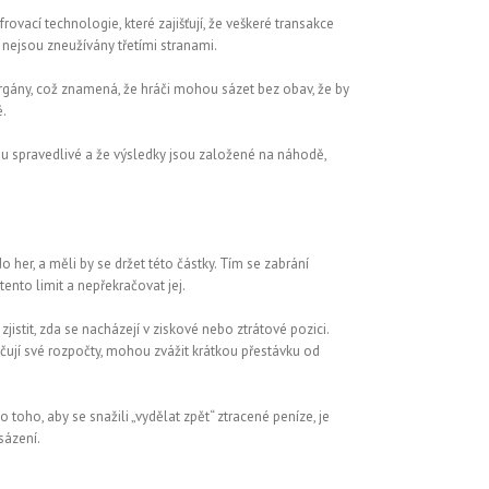
ovací technologie, které zajišťují, že veškeré transakce
e nejsou zneužívány třetími stranami.
 orgány, což znamená, že hráči mohou sázet bez obav, že by
ě.
sou spravedlivé a že výsledky jsou založené na náhodě,
 her, a měli by se držet této částky. Tím se zabrání
ento limit a nepřekračovat jej.
tit, zda se nacházejí v ziskové nebo ztrátové pozici.
ačují své rozpočty, mohou zvážit krátkou přestávku od
o toho, aby se snažili „vydělat zpět“ ztracené peníze, je
sázení.