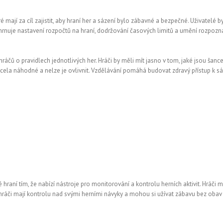
 mají za cíl zajistit, aby hraní her a sázení bylo zábavné a bezpečné. Uživatelé 
ahrnuje nastavení rozpočtů na hraní, dodržování časových limitů a umění rozpozn
áčů o pravidlech jednotlivých her. Hráči by měli mít jasno v tom, jaké jsou šance
cela náhodné a nelze je ovlivnit. Vzdělávání pomáhá budovat zdravý přístup k sáze
ní tím, že nabízí nástroje pro monitorování a kontrolu herních aktivit. Hráči moh
e hráči mají kontrolu nad svými herními návyky a mohou si užívat zábavu bez oba