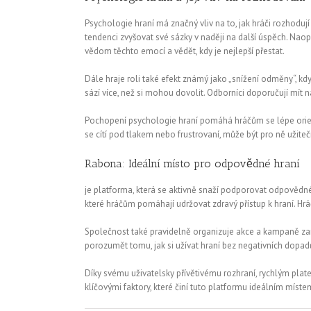
Psychologie hraní má značný vliv na to, jak hráči rozhodu
tendenci zvyšovat své sázky v naději na další úspěch. Naopak
vědom těchto emocí a vědět, kdy je nejlepší přestat.
Dále hraje roli také efekt známý jako „snížení odměny“, kd
sází více, než si mohou dovolit. Odborníci doporučují mít 
Pochopení psychologie hraní pomáhá hráčům se lépe orient
se cítí pod tlakem nebo frustrovaní, může být pro ně užite
Rabona: Ideální místo pro odpovědné hraní
je platforma, která se aktivně snaží podporovat odpovědné
které hráčům pomáhají udržovat zdravý přístup k hraní. Hr
Společnost také pravidelně organizuje akce a kampaně za
porozumět tomu, jak si užívat hraní bez negativních dopa
Díky svému uživatelsky přívětivému rozhraní, rychlým pla
klíčovými faktory, které činí tuto platformu ideálním mí