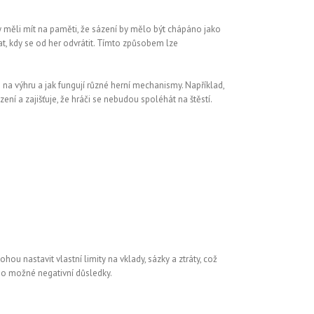
by měli mít na paměti, že sázení by mělo být chápáno jako
at, kdy se od her odvrátit. Tímto způsobem lze
 na výhru a jak fungují různé herní mechanismy. Například,
ní a zajišťuje, že hráči se nebudou spoléhát na štěstí.
ou nastavit vlastní limity na vklady, sázky a ztráty, což
v o možné negativní důsledky.