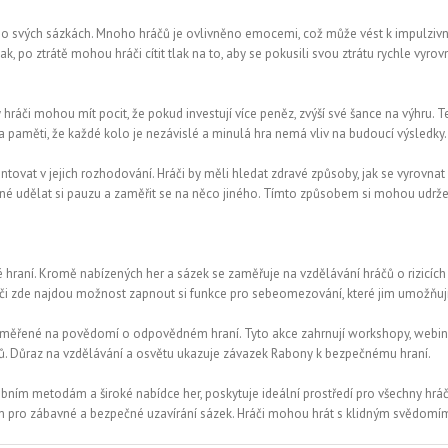
jí o svých sázkách. Mnoho hráčů je ovlivněno emocemi, což může vést k impulziv
, po ztrátě mohou hráči cítit tlak na to, aby se pokusili svou ztrátu rychle vyrovn
y hráči mohou mít pocit, že pokud investují více peněz, zvýší své šance na výhr
na paměti, že každé kolo je nezávislé a minulá hra nemá vliv na budoucí výsledky.
ovat v jejich rozhodování. Hráči by měli hledat zdravé způsoby, jak se vyrovnat
čné udělat si pauzu a zaměřit se na něco jiného. Tímto způsobem si mohou udržet 
 hraní. Kromě nabízených her a sázek se zaměřuje na vzdělávání hráčů o rizicích 
áči zde najdou možnost zapnout si funkce pro sebeomezování, které jim umožňují ř
měřené na povědomí o odpovědném hraní. Tyto akce zahrnují workshopy, webiná
dů. Důraz na vzdělávání a osvětu ukazuje závazek Rabony k bezpečnému hraní.
tebním metodám a široké nabídce her, poskytuje ideální prostředí pro všechny h
stem pro zábavné a bezpečné uzavírání sázek. Hráči mohou hrát s klidným svědom