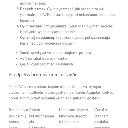
göndərməlisiniz.
Depozit etmək:
Oyun oynamaq üçün hesabınıza pul
yatırmalısınız. AZN ilə sürətli depozit imkanlarını istifadə edə
bilərsiniz.
Oyun seçmək:
Ehtiyaclarınıza uyğun olan oyunları seçərək,
istədiyiniz oyuna başlaya bilərsiniz.
Oynamağa başlamaq:
Seçdiyiniz oyunda pul qazanmağa
başlamaq üçün əyləncəyə başlayın.
Sürətli qeydiyyat və asan təsdiqləmə prosesi
AZN ilə rahat ödəniş imkanları
Çeşidli oyun seçimləri ilə əyləncə
PinUp AZ bonuslarının xülasəsi
PinUp AZ-da müştərilərə təqdim olunan bonus və təşviqlər,
platformanın cəlbedici xüsusiyyətlərindən biridir. Aşağıdakı cədvəl,
bonusların müxtəlif növlərini və onların şərtlərini göstərir:
Bonus növü
Ölçüsü
Minimum depozit
Vurulma
Xoş gəlmiş
Pulsuz fırlanma
Minimum depozit
Standart
bonus
alır
tələb olunur
qaydalar