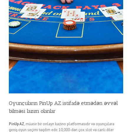
Oyunçuların PinUp AZ istifadə etmədən əvvəl
bilməsi lazım olanlar
PinUp AZ
, müasir bir onlayn kazino platformasıdır və oyunçulara
geniş oyun seçimi təqdim edir. 10,000-dən çox slot və canlı diler