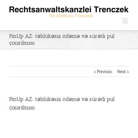
PinUp AZ: təhlükəsiz ödəmə və sürətli pul
çıxarılması
Previous
Next
PinUp AZ: təhlükəsiz ödəmə və sürətli pul
çıxarılması