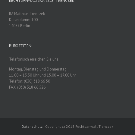
RECHTSANWALTSKANZLEI TRENCZEK
RA Matthias Trenczek
Kaiserdamm 100
14057 Berlin
BÜROZEITEN:
Telefonisch erreichen Sie uns:
Montag, Dienstag und Donnerstag
11.00 – 13.30 Uhr und 15.00 – 17.00 Uhr
Telefon: (030) 318 66 50
FAX: (030) 318 66 526
Datenschutz
| Copyright © 2018 Rechtsanwalt Trenczek