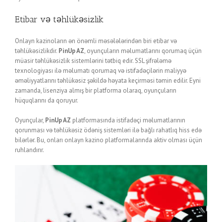
Etibar və təhlükəsizlik
Onlayn kazinoların ən önəmli məsələlərindən biri etibar və
təhlükəsizlikdir.
PinUp AZ
, oyunçuların məlumatlarını qorumaq üçün
müasir təhlükəsizlik sistemlərini tətbiq edir. SSL şifrələmə
texnologiyası ilə məlumatı qorumaq və istifadəçilərin maliyyə
əməliyyatlarını təhlükəsiz şəkildə həyata keçirməsi təmin edilir. Eyni
zamanda, lisenziya almış bir platforma olaraq, oyunçuların
hüquqlarını da qoruyur.
Oyunçular,
PinUp AZ
platformasında istifadəçi məlumatlarının
qorunması və təhlükəsiz ödəniş sistemləri ilə bağlı rahatlıq hiss edə
bilərlər. Bu, onları onlayn kazino platformalarında aktiv olması üçün
ruhlandırır.