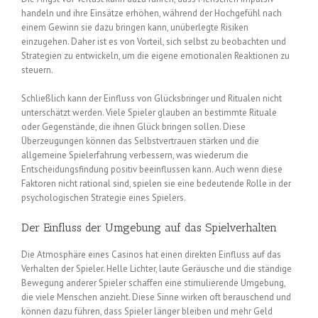
handeln und ihre Einsätze erhöhen, während der Hochgefühl nach
einem Gewinn sie dazu bringen kann, unüberlegte Risiken
einzugehen. Daher ist es von Vorteil, sich selbst zu beobachten und
Strategien zu entwickeln, um die eigene emotionalen Reaktionen zu
steuern.
Schließlich kann der Einfluss von Glücksbringer und Ritualen nicht
unterschätzt werden. Viele Spieler glauben an bestimmte Rituale
oder Gegenstände, die ihnen Glück bringen sollen. Diese
Überzeugungen können das Selbstvertrauen stärken und die
allgemeine Spielerfahrung verbessern, was wiederum die
Entscheidungsfindung positiv beeinflussen kann. Auch wenn diese
Faktoren nicht rational sind, spielen sie eine bedeutende Rolle in der
psychologischen Strategie eines Spielers.
Der Einfluss der Umgebung auf das Spielverhalten
Die Atmosphäre eines Casinos hat einen direkten Einfluss auf das
Verhalten der Spieler. Helle Lichter, laute Geräusche und die ständige
Bewegung anderer Spieler schaffen eine stimulierende Umgebung,
die viele Menschen anzieht. Diese Sinne wirken oft berauschend und
können dazu führen, dass Spieler länger bleiben und mehr Geld