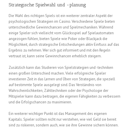
Strategische Spielwahl und -planung
Die Wahl des richtigen Spiels ist ein weiterer zentraler Aspekt der
psychologischen Strategien im Casino. Verschiedene Spiele bieten
unterschiedliche Gewinnchancen und Spielmechaniken. Während
einige Spieler sich vielleicht vom Glücksspiel auf Spielautomaten
angezogen fühlen, bieten Spiele wie Poker oder Blackjack die
Möglichkeit, durch strategische Entscheidungen aktiv Einfluss auf das
Ergebnis zu nehmen. Wer sich gut informiert und mit den Regeln
vertraut ist, kann seine Gewinnchancen erheblich steigern.
Zusätzlich kann das Studieren von Spielstrategien und -techniken
einen großen Unterschied machen. Viele erfolgreiche Spieler
investieren Zeit in das Lernen und Üben von Strategien, die speziell
auf bestimmte Spiele ausgelegt sind. Das Verständnis von
Wahrscheinlichkeiten, Zähltechniken oder der Psychologie der
Mitspieler kann dazu beitragen, die eigenen Fähigkeiten zu verbessern
und die Erfolgschancen zu maximieren.
Ein weiterer wichtiger Punkt ist das Management des eigenen
Kapitals. Spieler sollten nicht nur verstehen, wie viel Geld sie bereit
sind zu riskieren, sondern auch, wie sie ihre Gewinne sichern können.