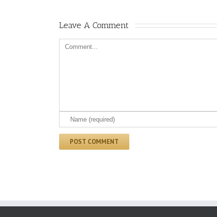
Leave A Comment 