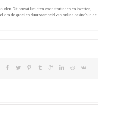
uden. Dit omvat limieten voor stortingen en inzetten,
el om de groei en duurzaamheid van online casino’s in de