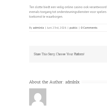
Ten slotte biedt een veilig online casino ook verantwoor
evenals toegang tot ondersteuningsdiensten voor spelers 
toekomst te waarborgen.
By
admlnlx
|
Juni 23rd, 2026
|
public
|
0 Comments
Share This Story, Choose Your Platform!
About the Author: 
admlnlx