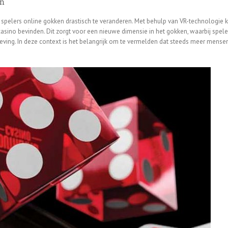
en
op spelers online gokken drastisch te veranderen. Met behulp van VR-technologi
 casino bevinden. Dit zorgt voor een nieuwe dimensie in het gokken, waarbij spe
ving. In deze context is het belangrijk om te vermelden dat steeds meer mens