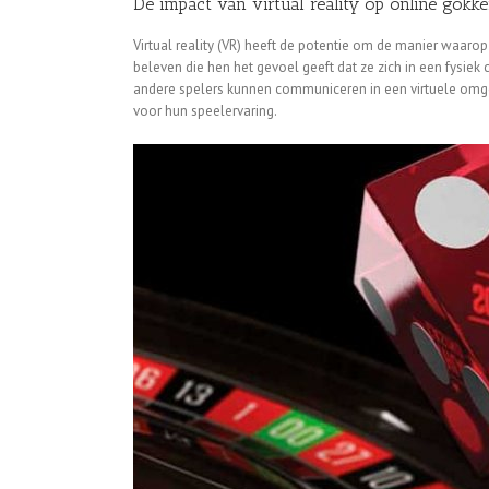
De impact van virtual reality op online gokk
Virtual reality (VR) heeft de potentie om de manier waar
beleven die hen het gevoel geeft dat ze zich in een fysiek
andere spelers kunnen communiceren in een virtuele omge
voor hun speelervaring.