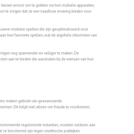
 kiezen ervoor om te gokken via hun mobiele apparaten,
voor te zorgen dat ze een naadloze ervaring bieden voor
usieve mobiele spellen die zijn geoptimaliseerd voor
aan hun favoriete spellen, wat de algehele inkomsten van
aringen nog spannender en veiliger te maken. De
ten aan te bieden die aansluiten bij de wensen van hun
forms maken gebruik van geavanceerde
hermen. Dit helpt niet alleen om fraude te voorkomen,
 gerenommeerde regulerende instanties, moeten voldoen aan
 ze beschermd zijn tegen onethische praktijken.