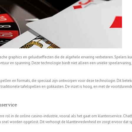
ische graphics en geluidseffecten die de algehele ervaring verbeteren. Spelers 
tuur en spanning. Deze technologie biedt niet alleen een unieke speelervaring,
 spellen en formats, die speciaal zijn ontworpen voor deze technologie. Dit betek
 traditionele tafelspellen en gokkasten. De inzet is hoog, en met de voortdurende
enservice
kere rol in de online casino-industrie, vooral als het gaat om klantenservice. Ch
snel worden opgelost. Dit verhoogt de klanttevredenheid en zorgt ervoor dat s