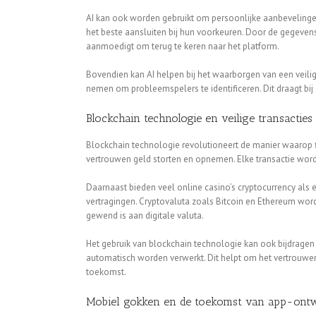
AI kan ook worden gebruikt om persoonlijke aanbevelingen
het beste aansluiten bij hun voorkeuren. Door de gegeve
aanmoedigt om terug te keren naar het platform.
Bovendien kan AI helpen bij het waarborgen van een veili
nemen om probleemspelers te identificeren. Dit draagt bi
Blockchain technologie en veilige transacties
Blockchain technologie revolutioneert de manier waarop fi
vertrouwen geld storten en opnemen. Elke transactie wordt
Daarnaast bieden veel online casino’s cryptocurrency als 
vertragingen. Cryptovaluta zoals Bitcoin en Ethereum word
gewend is aan digitale valuta.
Het gebruik van blockchain technologie kan ook bijdragen 
automatisch worden verwerkt. Dit helpt om het vertrouwen 
toekomst.
Mobiel gokken en de toekomst van app-ontw