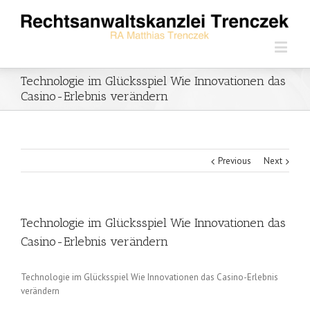
Technologie im Glücksspiel Wie Innovationen das
Casino-Erlebnis verändern
Previous
Next
Technologie im Glücksspiel Wie Innovationen das
Casino-Erlebnis verändern
Technologie im Glücksspiel Wie Innovationen das Casino-Erlebnis
verändern