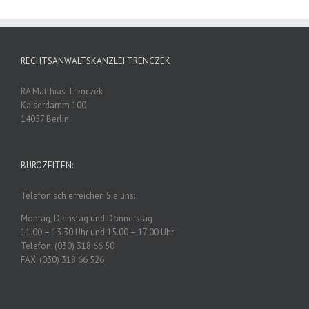
RECHTSANWALTSKANZLEI TRENCZEK
RA Matthias Trenczek
Kaiserdamm 100
14057 Berlin
BÜROZEITEN:
Telefonisch erreichen Sie uns:
Montag, Dienstag und Donnerstag
11.00 – 13.30 Uhr und 15.00 – 17.00 Uhr
Telefon: (030) 318 66 50
FAX: (030) 318 66 526