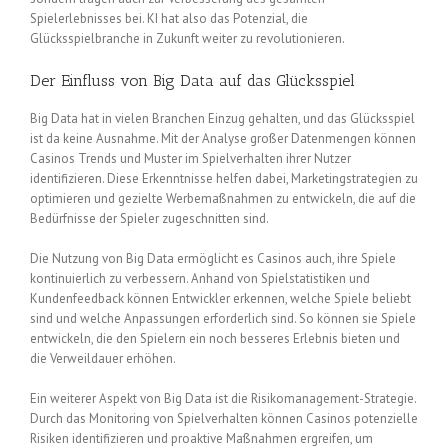
Spielerlebnisses bei. KI hat also das Potenzial, die
Glücksspielbranche in Zukunft weiter zu revolutionieren.
Der Einfluss von Big Data auf das Glücksspiel
Big Data hat in vielen Branchen Einzug gehalten, und das Glücksspiel
ist da keine Ausnahme. Mit der Analyse großer Datenmengen können
Casinos Trends und Muster im Spielverhalten ihrer Nutzer
identifizieren. Diese Erkenntnisse helfen dabei, Marketingstrategien zu
optimieren und gezielte Werbemaßnahmen zu entwickeln, die auf die
Bedürfnisse der Spieler zugeschnitten sind.
Die Nutzung von Big Data ermöglicht es Casinos auch, ihre Spiele
kontinuierlich zu verbessern. Anhand von Spielstatistiken und
Kundenfeedback können Entwickler erkennen, welche Spiele beliebt
sind und welche Anpassungen erforderlich sind. So können sie Spiele
entwickeln, die den Spielern ein noch besseres Erlebnis bieten und
die Verweildauer erhöhen.
Ein weiterer Aspekt von Big Data ist die Risikomanagement-Strategie.
Durch das Monitoring von Spielverhalten können Casinos potenzielle
Risiken identifizieren und proaktive Maßnahmen ergreifen, um