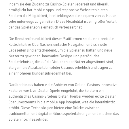
indem sie den Zugang zu Casino-Spielen jederzeit und überall
ermöglicht hat. Mobile Apps und responsive Webseiten bieten
Spielern die Möglichkeit, ihre Lieblingsspiele bequem von zu Hause
oder unterwegs zu genießen. Diese Flexibilität ist ein großer Vorteil,
der das Spielerlebnis erheblich verbessert hat.
Die Benutzerfreundlichkeit dieser Plattformen spielt eine zentrale
Rolle. Intuitive Oberflächen, einfache Navigation und schnelle
Ladezeiten sind entscheidend, um die Spieler zu halten und neue
Nutzer zu gewinnen. Innovative Designs und persönliche
Spielerlebnisse, die auf die Vorlieben der Nutzer abgestimmt sind,
steigern die Attraktivität mobiler Casinos erheblich und tragen zu
einer höheren Kundenzufriedenheit bei.
Darüber hinaus haben viele Anbieter von Online-Casinos innovative
Features wie Live-Dealer-Spiele eingeführt, die Spielern ein
authentisches Casino-Erlebnis bieten. Hierbei werden echte Dealer
über Livestreams in die mobile App integriert, was die Interaktivität
erhöht. Diese Technologien bieten eine Brücke zwischen
traditionellen und digitalen Glücksspielerfahrungen und machen das
Spielen noch fesselnder.