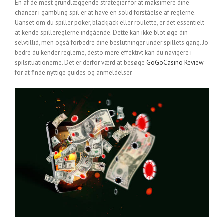
En af de mest grundlæggende strategier for at maksimere dine
chancer i gambling spil er at have en solid forståelse af reglerne.
Uanset om du spiller poker, blackjack eller roulette, er det essentielt
at kende spillereglerne indgående. Dette kan ikke blot øge din
selvtillid, men også forbedre dine beslutninger under spillets gang. Jo
bedre du kender reglerne, desto mere effektivt kan du navigere i
spilsituationerne. Det er derfor værd at besøge
GoGoCasino Review
for at finde nyttige guides og anmeldelser.