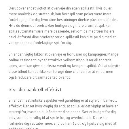
Derudover er det vigtigt at overveje din egen spillestil. Hvis du er
mere analytisk og strategisk, kan bordspil som poker være mere
fordelagtige for dig, hvor dine beslutninger direkte påvirker udfaldet.
Hvis du derimod foretrækker hurtigere og mere uformel spil, kan
spilleautomater være mere passende, selvom de medfører højere
risici. At forstå dine præferencer og spillestil kan hjælpe dig med at
vælge de mest fordelagtige spil for dig.
En anden vigtig faktor at overveje er bonusser og kampagner. Mange
online casinoer tilbyder attraktive velkomstbonusser eller gratis
spins, som kan give dig ekstra værdi og længere spiltid. Ved at udnytte
disse tilbud kan du ikke kun forøge dine chancer for at vinde, men
også reducere dit samlede tab over tid.
Styr din bankroll effektivt
En af de mest kritiske aspekter ved gambling er at styre din bankroll
effektivt. Uanset hvor dygtig du er til at spille, er det vigtigt at have en
strategi for, hvordan du håndterer dine penge. Sæt et budget for dig
selv, som du er villig til at spille for, og overhold det. Dette kan
forhindre dig i at tabe mere, end du har råd til, og hjælpe dig med at