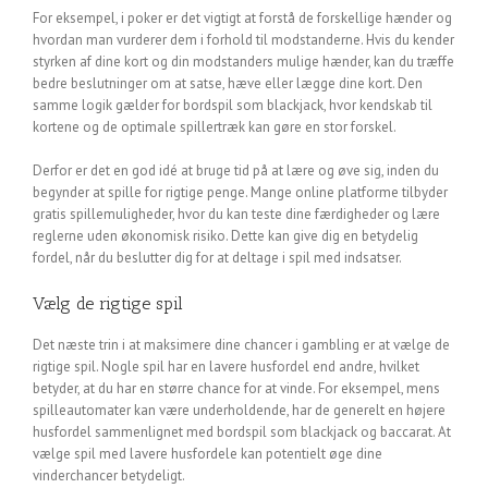
For eksempel, i poker er det vigtigt at forstå de forskellige hænder og
hvordan man vurderer dem i forhold til modstanderne. Hvis du kender
styrken af dine kort og din modstanders mulige hænder, kan du træffe
bedre beslutninger om at satse, hæve eller lægge dine kort. Den
samme logik gælder for bordspil som blackjack, hvor kendskab til
kortene og de optimale spillertræk kan gøre en stor forskel.
Derfor er det en god idé at bruge tid på at lære og øve sig, inden du
begynder at spille for rigtige penge. Mange online platforme tilbyder
gratis spillemuligheder, hvor du kan teste dine færdigheder og lære
reglerne uden økonomisk risiko. Dette kan give dig en betydelig
fordel, når du beslutter dig for at deltage i spil med indsatser.
Vælg de rigtige spil
Det næste trin i at maksimere dine chancer i gambling er at vælge de
rigtige spil. Nogle spil har en lavere husfordel end andre, hvilket
betyder, at du har en større chance for at vinde. For eksempel, mens
spilleautomater kan være underholdende, har de generelt en højere
husfordel sammenlignet med bordspil som blackjack og baccarat. At
vælge spil med lavere husfordele kan potentielt øge dine
vinderchancer betydeligt.