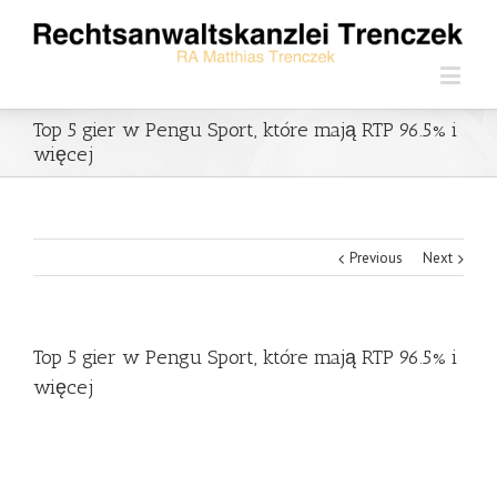
Top 5 gier w Pengu Sport, które mają RTP 96.5% i
więcej
Previous
Next
Top 5 gier w Pengu Sport, które mają RTP 96.5% i
więcej