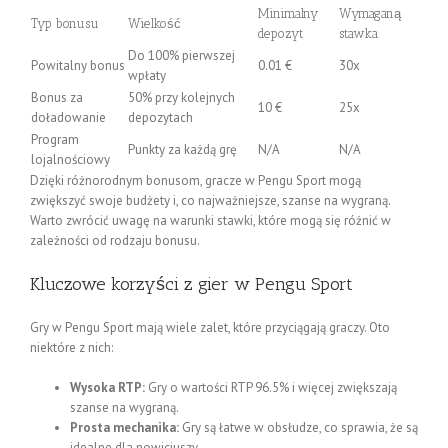
Minimalny
Wymaganą
Typ bonusu
Wielkość
depozyt
stawka
Do 100% pierwszej
Powitalny bonus
0.01 €
30x
wpłaty
Bonus za
50% przy kolejnych
10 €
25x
doładowanie
depozytach
Program
Punkty za każdą grę
N/A
N/A
lojalnościowy
Dzięki różnorodnym bonusom, gracze w Pengu Sport mogą
zwiększyć swoje budżety i, co najważniejsze, szanse na wygraną.
Warto zwrócić uwagę na warunki stawki, które mogą się różnić w
zależności od rodzaju bonusu.
Kluczowe korzyści z gier w Pengu Sport
Gry w Pengu Sport mają wiele zalet, które przyciągają graczy. Oto
niektóre z nich:
Wysoka RTP:
Gry o wartości RTP 96.5% i więcej zwiększają
szanse na wygraną.
Prosta mechanika:
Gry są łatwe w obsłudze, co sprawia, że są
idealne dla nowicjuszy.