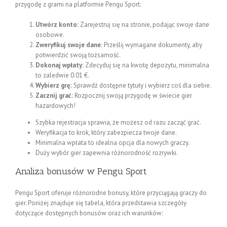
przygodę z grami na platformie Pengu Sport:
Utwórz konto:
Zarejestruj się na stronie, podając swoje dane
osobowe.
Zweryfikuj swoje dane:
Prześlij wymagane dokumenty, aby
potwierdzić swoją tożsamość.
Dokonaj wpłaty:
Zdecyduj się na kwotę depozytu, minimalna
to zaledwie 0.01 €.
Wybierz grę:
Sprawdź dostępne tytuły i wybierz coś dla siebie.
Zacznij grać:
Rozpocznij swoją przygodę w świecie gier
hazardowych!
Szybka rejestracja sprawia, że możesz od razu zacząć grać.
Weryfikacja to krok, który zabezpiecza twoje dane.
Minimalna wpłata to idealna opcja dla nowych graczy.
Duży wybór gier zapewnia różnorodność rozrywki.
Analiza bonusów w Pengu Sport
Pengu Sport oferuje różnorodne bonusy, które przyciągają graczy do
gier. Poniżej znajduje się tabela, która przedstawia szczegóły
dotyczące dostępnych bonusów oraz ich warunków: