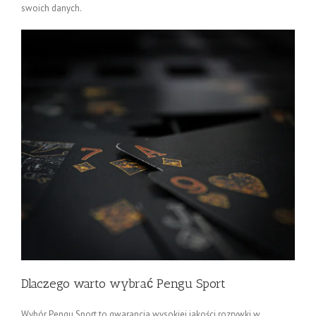
swoich danych.
Dlaczego warto wybrać Pengu Sport
Wybór Pengu Sport to gwarancja wysokiej jakości rozrywki w