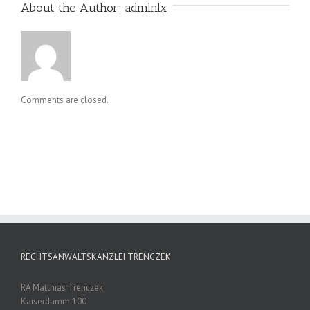
About the Author: 
admlnlx
Comments are closed.
RECHTSANWALTSKANZLEI TRENCZEK
RA Matthias Trenczek
Kaiserdamm 100