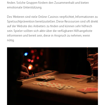
finden. Solche Gruppen fördern den Zusammenhalt und bieten
emotionale Unterstützung.
Des Weiteren sind viele Online-Casinos verpflichtet, Informationen zu
Spielsuchtprävention bereitzustellen. Diese Ressourcen sind oft direkt
auf der Website des Anbieters zu finden und können sehr hilfreich
sein. Spieler sollten sich aktiv über die verfügbaren Hilfsangebote
informieren und bereit sein, diese in Anspruch zu nehmen, wenn
nötig.