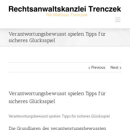
Verantwortungsbewusst spielen Tipps für
sicheres Glücksspiel
Previous
Next
Verantwortungsbewusst spielen Tipps für
sicheres Glücksspiel
Verantwortungsbewusst spielen Tipps für sicheres Glücksspiel
Die Grundlagen des verantwortungsbewussten