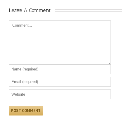
Leave A Comment 