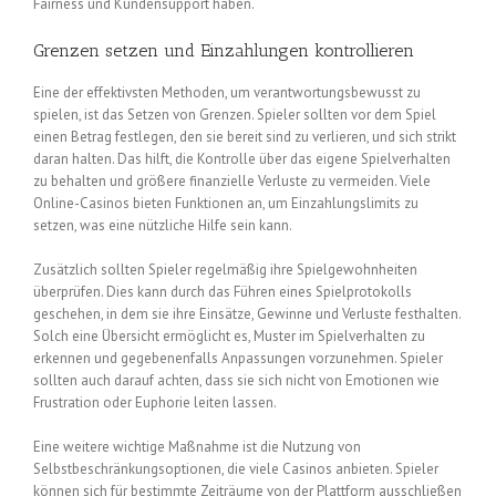
Fairness und Kundensupport haben.
Grenzen setzen und Einzahlungen kontrollieren
Eine der effektivsten Methoden, um verantwortungsbewusst zu
spielen, ist das Setzen von Grenzen. Spieler sollten vor dem Spiel
einen Betrag festlegen, den sie bereit sind zu verlieren, und sich strikt
daran halten. Das hilft, die Kontrolle über das eigene Spielverhalten
zu behalten und größere finanzielle Verluste zu vermeiden. Viele
Online-Casinos bieten Funktionen an, um Einzahlungslimits zu
setzen, was eine nützliche Hilfe sein kann.
Zusätzlich sollten Spieler regelmäßig ihre Spielgewohnheiten
überprüfen. Dies kann durch das Führen eines Spielprotokolls
geschehen, in dem sie ihre Einsätze, Gewinne und Verluste festhalten.
Solch eine Übersicht ermöglicht es, Muster im Spielverhalten zu
erkennen und gegebenenfalls Anpassungen vorzunehmen. Spieler
sollten auch darauf achten, dass sie sich nicht von Emotionen wie
Frustration oder Euphorie leiten lassen.
Eine weitere wichtige Maßnahme ist die Nutzung von
Selbstbeschränkungsoptionen, die viele Casinos anbieten. Spieler
können sich für bestimmte Zeiträume von der Plattform ausschließen