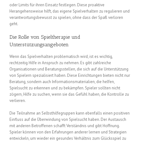
oder Limits für ihren Einsatz festlegen. Diese proaktive
Herangehensweise hilft, das eigene Spielverhalten zu regulieren und
verantwortungsbewusst zu spielen, ohne dass der Spaß verloren
geht.
Die Rolle von Spieltherapie und
Unterstützungsangeboten
Wenn das Spielverhalten problematisch wird, ist es wichtig,
rechtzeitig Hilfe in Anspruch zu nehmen. Es gibt zahlreiche
Organisationen und Beratungsstellen, die sich auf die Unterstützung
von Spielern spezialisiert haben. Diese Einrichtungen bieten nicht nur
Beratung, sondern auch Informationsmaterialien, die helfen,
Spielsucht zu erkennen und zu bekämpfen. Spieler sollten nicht
zögern, Hilfe zu suchen, wenn sie das Gefühl haben, die Kontrolle zu
verlieren.
Die Teilnahme an Selbsthilfegruppen kann ebenfalls einen positiven
Einfluss auf die Überwindung von Spielsucht haben. Der Austausch
mit anderen Betroffenen schafft Verständnis und gibt Hoffnung.
Spieler können von den Erfahrungen anderer lernen und Strategien
entwickeln, um wieder ein gesundes Verhältnis zum Glücksspiel zu