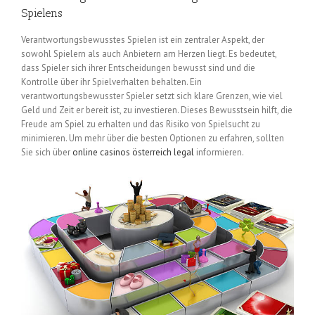
Spielens
Verantwortungsbewusstes Spielen ist ein zentraler Aspekt, der
sowohl Spielern als auch Anbietern am Herzen liegt. Es bedeutet,
dass Spieler sich ihrer Entscheidungen bewusst sind und die
Kontrolle über ihr Spielverhalten behalten. Ein
verantwortungsbewusster Spieler setzt sich klare Grenzen, wie viel
Geld und Zeit er bereit ist, zu investieren. Dieses Bewusstsein hilft, die
Freude am Spiel zu erhalten und das Risiko von Spielsucht zu
minimieren. Um mehr über die besten Optionen zu erfahren, sollten
Sie sich über
online casinos österreich legal
informieren.