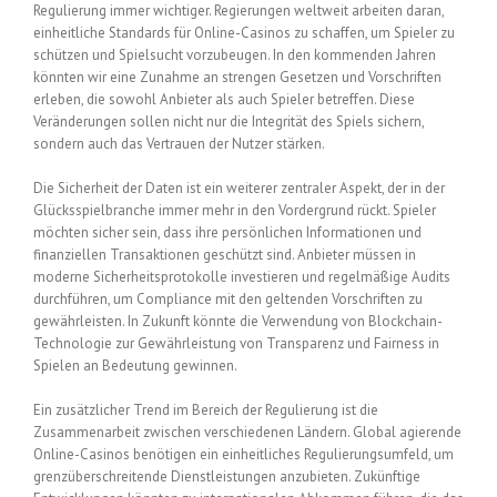
Regulierung immer wichtiger. Regierungen weltweit arbeiten daran,
einheitliche Standards für Online-Casinos zu schaffen, um Spieler zu
schützen und Spielsucht vorzubeugen. In den kommenden Jahren
könnten wir eine Zunahme an strengen Gesetzen und Vorschriften
erleben, die sowohl Anbieter als auch Spieler betreffen. Diese
Veränderungen sollen nicht nur die Integrität des Spiels sichern,
sondern auch das Vertrauen der Nutzer stärken.
Die Sicherheit der Daten ist ein weiterer zentraler Aspekt, der in der
Glücksspielbranche immer mehr in den Vordergrund rückt. Spieler
möchten sicher sein, dass ihre persönlichen Informationen und
finanziellen Transaktionen geschützt sind. Anbieter müssen in
moderne Sicherheitsprotokolle investieren und regelmäßige Audits
durchführen, um Compliance mit den geltenden Vorschriften zu
gewährleisten. In Zukunft könnte die Verwendung von Blockchain-
Technologie zur Gewährleistung von Transparenz und Fairness in
Spielen an Bedeutung gewinnen.
Ein zusätzlicher Trend im Bereich der Regulierung ist die
Zusammenarbeit zwischen verschiedenen Ländern. Global agierende
Online-Casinos benötigen ein einheitliches Regulierungsumfeld, um
grenzüberschreitende Dienstleistungen anzubieten. Zukünftige