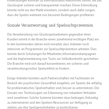
Entwicklungen könnten zu internationalen Abkommen führen, die das
Glücksspiel sicherer und transparenter machen. Diese Entwicklung
könnte nicht nur den Markt erweitern, sondern auch dafür sorgen,
dass die Spieler weltweit von besseren Bedingungen profitieren.
Soziale Verantwortung und Spielsuchtprävention
Die Verantwortung von Glücksspielanbietern gegenüber ihren
Kunden nimmt in der Branche einen zunehmend wichtigen Platz ein.
In den kommenden Jahren wird erwartet, dass Anbieter noch
intensiver an Programmen zur Spielsuchtprävention arbeiten. Dies
könnte durch Schulungen für Mitarbeiter, Informationskampagnen
und die Implementierung von Tools zur Selbstkontrolle geschehen.
Die Branche wird sich darauf konzentrieren, ein sicheres und
verantwortungsvolles Spielumfeld zu fördern.
Einige Anbieter könnten auch Partnerschaften mit Fachleuten im
Bereich der psychischen Gesundheit eingehen, um Spieler, die anfällig
für problematisches Spielverhalten sind, besser zu unterstützen. Der
Einsatz von Technologien zur Erkennung von riskantem Verhalten
wird zunehmen. Solche Systeme könnten dazu beitragen, frühzeitig
zu intervenieren und den Spielern Ressourcen zur Verfügung zu
stellen, um ihre Spielgewohnheiten zu kontrollieren.