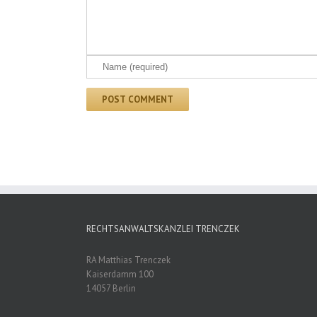
RECHTSANWALTSKANZLEI TRENCZEK
RA Matthias Trenczek
Kaiserdamm 100
14057 Berlin