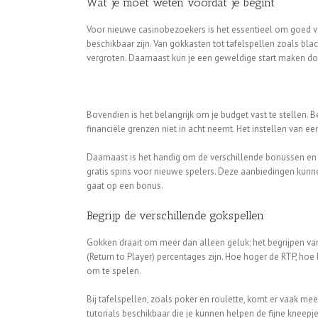
Wat je moet weten voordat je begint
Voor nieuwe casinobezoekers is het essentieel om goed voo
beschikbaar zijn. Van gokkasten tot tafelspellen zoals blac
vergroten. Daarnaast kun je een geweldige start maken do
Bovendien is het belangrijk om je budget vast te stellen. B
financiële grenzen niet in acht neemt. Het instellen van e
Daarnaast is het handig om de verschillende bonussen en 
gratis spins voor nieuwe spelers. Deze aanbiedingen kunne
gaat op een bonus.
Begrijp de verschillende gokspellen
Gokken draait om meer dan alleen geluk; het begrijpen van
(Return to Player) percentages zijn. Hoe hoger de RTP, hoe
om te spelen.
Bij tafelspellen, zoals poker en roulette, komt er vaak mee
tutorials beschikbaar die je kunnen helpen de fijne kneepj