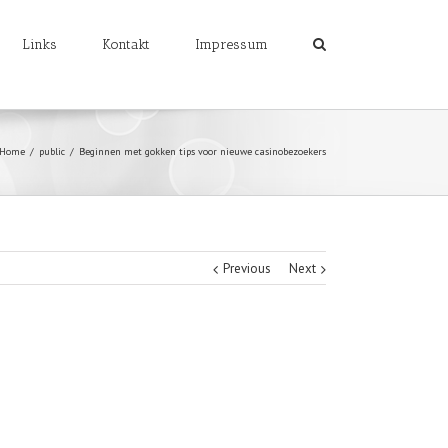
Links
Kontakt
Impressum
Home
/
public
/
Beginnen met gokken tips voor nieuwe casinobezoekers
Previous
Next