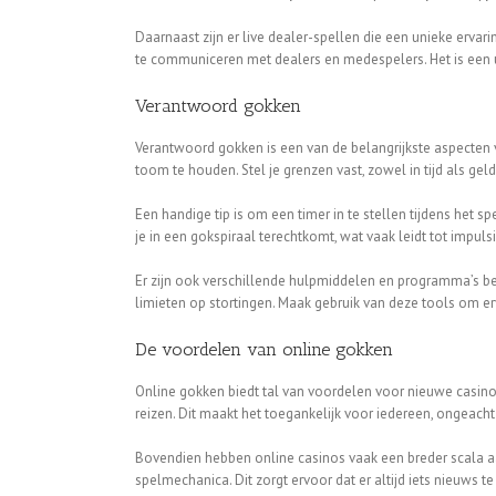
Daarnaast zijn er live dealer-spellen die een unieke ervar
te communiceren met dealers en medespelers. Het is een ui
Verantwoord gokken
Verantwoord gokken is een van de belangrijkste aspecten va
toom te houden. Stel je grenzen vast, zowel in tijd als gel
Een handige tip is om een timer in te stellen tijdens het s
je in een gokspiraal terechtkomt, wat vaak leidt tot impuls
Er zijn ook verschillende hulpmiddelen en programma’s bes
limieten op stortingen. Maak gebruik van deze tools om erv
De voordelen van online gokken
Online gokken biedt tal van voordelen voor nieuwe casinobe
reizen. Dit maakt het toegankelijk voor iedereen, ongeacht
Bovendien hebben online casinos vaak een breder scala aan
spelmechanica. Dit zorgt ervoor dat er altijd iets nieuws 