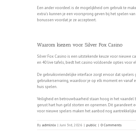
Een ander voordeel is de mogelijkheid om gebruik te make
extra’s kunnen je een voorsprong geven bij het spelen van
bonussen voordat je ze accepteert.
Waarom kiezen voor Silver Fox Casino
Silver Fox Casino is een uitstekende keuze voor nieuwe c
en 40 live tafels, biedt het casino voldoende opties voor e
De gebruiksvriendelijke interface zorgt ervoor dat spele
gebruikerservaring, waardoor je op elk moment en vanaf elk
huis spelen.
Veiligheid en betrouwbaarheid staan hoog in het vaandel 
gerust hart hun geld storten en opnemen. Dit garandeert 
voor nieuwe spelers maken het aanbod nog aantrekkelijke
By
admlnlx
|
Juni 3rd, 2026
|
public
|
0 Comments