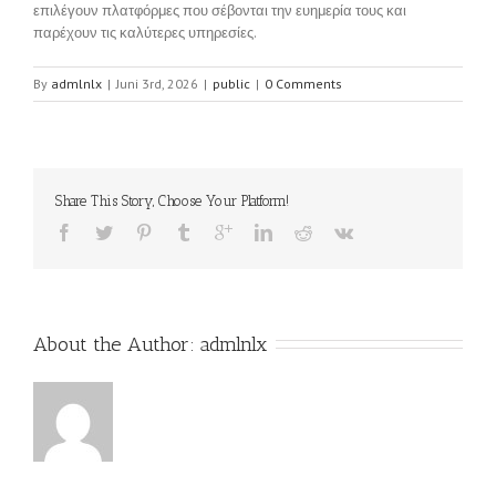
επιλέγουν πλατφόρμες που σέβονται την ευημερία τους και
παρέχουν τις καλύτερες υπηρεσίες.
By
admlnlx
|
Juni 3rd, 2026
|
public
|
0 Comments
Share This Story, Choose Your Platform!
About the Author: 
admlnlx