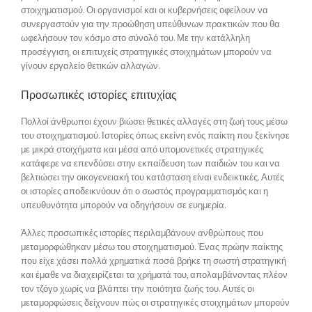
στοιχηματισμού. Οι οργανισμοί και οι κυβερνήσεις οφείλουν να
συνεργαστούν για την προώθηση υπεύθυνων πρακτικών που θα
ωφελήσουν τον κόσμο στο σύνολό του. Με την κατάλληλη
προσέγγιση, οι επιτυχείς στρατηγικές στοιχημάτων μπορούν να
γίνουν εργαλείο θετικών αλλαγών.
Προσωπικές ιστορίες επιτυχίας
Πολλοί άνθρωποι έχουν βιώσει θετικές αλλαγές στη ζωή τους μέσω
του στοιχηματισμού. Ιστορίες όπως εκείνη ενός παίκτη που ξεκίνησε
με μικρά στοιχήματα και μέσα από υπομονετικές στρατηγικές
κατάφερε να επενδύσει στην εκπαίδευση των παιδιών του και να
βελτιώσει την οικογενειακή του κατάσταση είναι ενδεικτικές. Αυτές
οι ιστορίες αποδεικνύουν ότι ο σωστός προγραμματισμός και η
υπευθυνότητα μπορούν να οδηγήσουν σε ευημερία.
Άλλες προσωπικές ιστορίες περιλαμβάνουν ανθρώπους που
μεταμορφώθηκαν μέσω του στοιχηματισμού. Ένας πρώην παίκτης
που είχε χάσει πολλά χρηματικά ποσά βρήκε τη σωστή στρατηγική
και έμαθε να διαχειρίζεται τα χρήματά του, απολαμβάνοντας πλέον
τον τζόγο χωρίς να βλάπτει την ποιότητα ζωής του. Αυτές οι
μεταμορφώσεις δείχνουν πώς οι στρατηγικές στοιχημάτων μπορούν