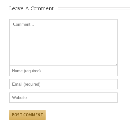
Leave A Comment 