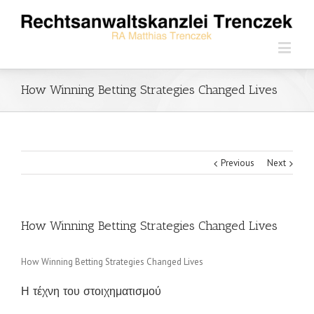
How Winning Betting Strategies Changed Lives
Previous
Next
How Winning Betting Strategies Changed Lives
How Winning Betting Strategies Changed Lives
Η τέχνη του στοιχηματισμού