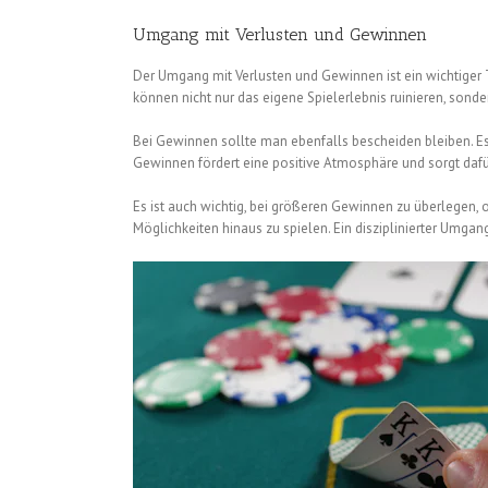
Umgang mit Verlusten und Gewinnen
Der Umgang mit Verlusten und Gewinnen ist ein wichtiger Te
können nicht nur das eigene Spielerlebnis ruinieren, sond
Bei Gewinnen sollte man ebenfalls bescheiden bleiben. Es 
Gewinnen fördert eine positive Atmosphäre und sorgt dafür
Es ist auch wichtig, bei größeren Gewinnen zu überlegen, o
Möglichkeiten hinaus zu spielen. Ein disziplinierter Umgan