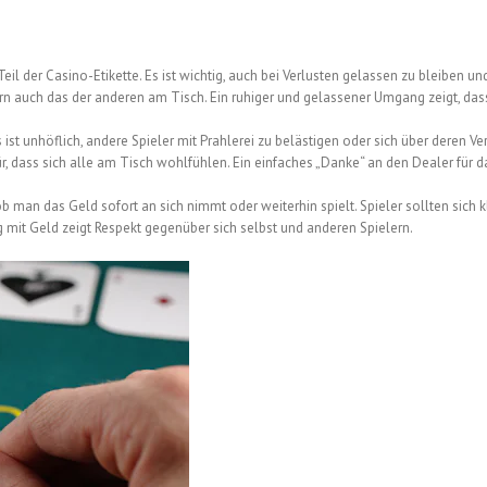
il der Casino-Etikette. Es ist wichtig, auch bei Verlusten gelassen zu bleiben u
ern auch das der anderen am Tisch. Ein ruhiger und gelassener Umgang zeigt, dass
ist unhöflich, andere Spieler mit Prahlerei zu belästigen oder sich über deren V
, dass sich alle am Tisch wohlfühlen. Ein einfaches „Danke“ an den Dealer für da
b man das Geld sofort an sich nimmt oder weiterhin spielt. Spieler sollten sich 
g mit Geld zeigt Respekt gegenüber sich selbst und anderen Spielern.