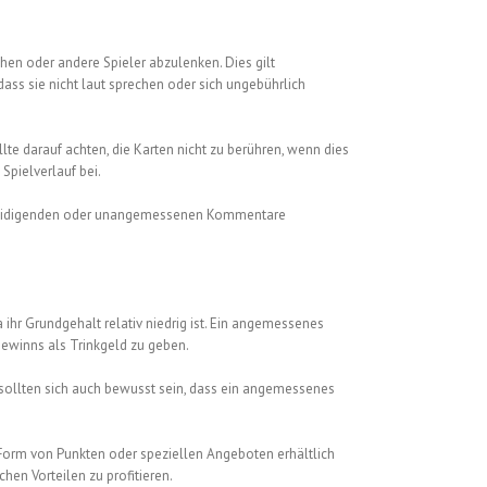
hen oder andere Spieler abzulenken. Dies gilt
dass sie nicht laut sprechen oder sich ungebührlich
te darauf achten, die Karten nicht zu berühren, wenn dies
Spielverlauf bei.
e beleidigenden oder unangemessenen Kommentare
 ihr Grundgehalt relativ niedrig ist. Ein angemessenes
 Gewinns als Trinkgeld zu geben.
r sollten sich auch bewusst sein, dass ein angemessenes
Form von Punkten oder speziellen Angeboten erhältlich
hen Vorteilen zu profitieren.