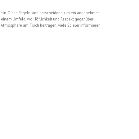
egeln. Diese Regeln sind entscheidend, um ein angenehmes
in einem Umfeld, wo Höflichkeit und Respekt gegenüber
r Atmosphäre am Tisch beitragen; viele Spieler informieren