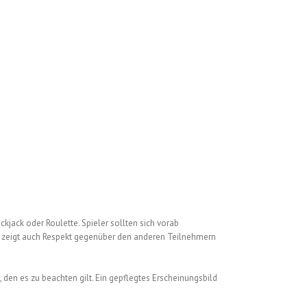
ackjack oder Roulette. Spieler sollten sich vorab
rn zeigt auch Respekt gegenüber den anderen Teilnehmern
 den es zu beachten gilt. Ein gepflegtes Erscheinungsbild