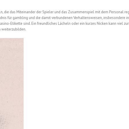
eln, die das Miteinander der Spieler und das Zusammenspiel mit dem Personal r
ändnis für gambling und die damit verbundenen Verhaltensweisen, insbesondere 
sino-Etikette sind. Ein freundliches Lächeln oder ein kurzes Nicken kann viel zu
h weiterzubilden.