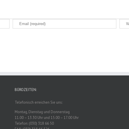
BÜROZEITEN:
Telefonisch erreichen Sie uns:
Montag, Dienstag und Donnerstag
11.00 – 13.30 Uhr und 15.00 – 17.00 Uhr
Telefon: (030) 318 66 50