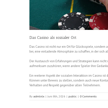
Das Casino als sozialer Ort
Das Casino ist nicht nur ein Ort für Glücksspiele, sonde
bei, eine einladende Atmosphäre zu schaffen, in der sich a
Der Austausch von Erfahrungen und Strategien kann nicht n
aufmerksam zuzuhören, wenn andere Spieler ihre Gedanken 
Ein weiterer Aspekt der sozialen Interaktion im Casino is
Können unter Beweis zu stellen, sondern auch neue Konta
Verhalten und Respekt gegenüber allen Teilnehmern.
By
admlnlx
|
Juni 8th, 2026
|
public
|
0 Comments