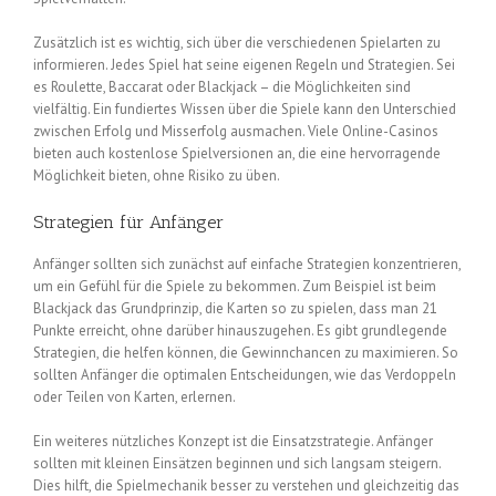
Zusätzlich ist es wichtig, sich über die verschiedenen Spielarten zu
informieren. Jedes Spiel hat seine eigenen Regeln und Strategien. Sei
es Roulette, Baccarat oder Blackjack – die Möglichkeiten sind
vielfältig. Ein fundiertes Wissen über die Spiele kann den Unterschied
zwischen Erfolg und Misserfolg ausmachen. Viele Online-Casinos
bieten auch kostenlose Spielversionen an, die eine hervorragende
Möglichkeit bieten, ohne Risiko zu üben.
Strategien für Anfänger
Anfänger sollten sich zunächst auf einfache Strategien konzentrieren,
um ein Gefühl für die Spiele zu bekommen. Zum Beispiel ist beim
Blackjack das Grundprinzip, die Karten so zu spielen, dass man 21
Punkte erreicht, ohne darüber hinauszugehen. Es gibt grundlegende
Strategien, die helfen können, die Gewinnchancen zu maximieren. So
sollten Anfänger die optimalen Entscheidungen, wie das Verdoppeln
oder Teilen von Karten, erlernen.
Ein weiteres nützliches Konzept ist die Einsatzstrategie. Anfänger
sollten mit kleinen Einsätzen beginnen und sich langsam steigern.
Dies hilft, die Spielmechanik besser zu verstehen und gleichzeitig das