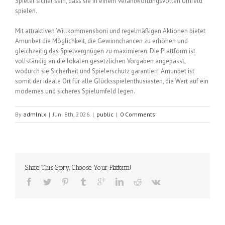
Spieler sicher sein, dass sie in einem verantwortungsvollen Umfeld
spielen.
Mit attraktiven Willkommensboni und regelmäßigen Aktionen bietet
Amunbet die Möglichkeit, die Gewinnchancen zu erhöhen und
gleichzeitig das Spielvergnügen zu maximieren. Die Plattform ist
vollständig an die lokalen gesetzlichen Vorgaben angepasst,
wodurch sie Sicherheit und Spielerschutz garantiert. Amunbet ist
somit der ideale Ort für alle Glücksspielenthusiasten, die Wert auf ein
modernes und sicheres Spielumfeld legen.
By
admlnlx
|
Juni 8th, 2026
|
public
|
0 Comments
Share This Story, Choose Your Platform!