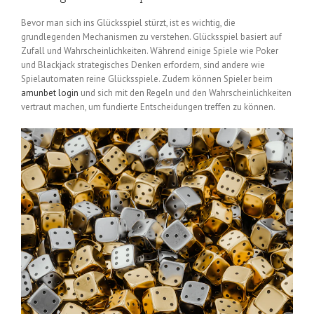
Bevor man sich ins Glücksspiel stürzt, ist es wichtig, die
grundlegenden Mechanismen zu verstehen. Glücksspiel basiert auf
Zufall und Wahrscheinlichkeiten. Während einige Spiele wie Poker
und Blackjack strategisches Denken erfordern, sind andere wie
Spielautomaten reine Glücksspiele. Zudem können Spieler beim
amunbet login
und sich mit den Regeln und den Wahrscheinlichkeiten
vertraut machen, um fundierte Entscheidungen treffen zu können.