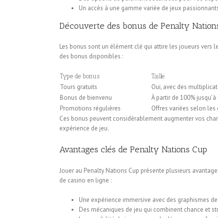
Un accès à une gamme variée de jeux passionnant
Découverte des bonus de Penalty Nation
Les bonus sont un élément clé qui attire les joueurs vers 
des bonus disponibles :
Type de bonus
Taille
Tours gratuits
Oui, avec des multiplica
Bonus de bienvenu
À partir de 100% jusqu’à
Promotions régulières
Offres variées selon les
Ces bonus peuvent considérablement augmenter vos chances 
expérience de jeu.
Avantages clés de Penalty Nations Cup
Jouer au Penalty Nations Cup présente plusieurs avantages q
de casino en ligne :
Une expérience immersive avec des graphismes de 
Des mécaniques de jeu qui combinent chance et str