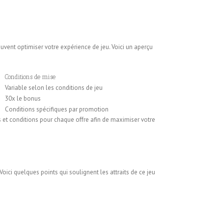
euvent optimiser votre expérience de jeu. Voici un aperçu
Conditions de mise
Variable selon les conditions de jeu
30x le bonus
Conditions spécifiques par promotion
 et conditions pour chaque offre afin de maximiser votre
oici quelques points qui soulignent les attraits de ce jeu