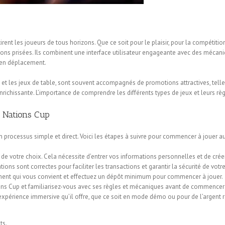
irent les joueurs de tous horizons. Que ce soit pour le plaisir, pour la compétiti
ns prisées. Ils combinent une interface utilisateur engageante avec des mécani
u en déplacement.
 et les jeux de table, sont souvent accompagnés de promotions attractives, telle
enrichissante. L’importance de comprendre les différents types de jeux et leurs r
 Nations Cup
 processus simple et direct. Voici les étapes à suivre pour commencer à jouer a
de votre choix. Cela nécessite d’entrer vos informations personnelles et de créer 
ons sont correctes pour faciliter les transactions et garantir la sécurité de vot
ent qui vous convient et effectuez un dépôt minimum pour commencer à jouer.
ns Cup et familiarisez-vous avec ses règles et mécaniques avant de commencer 
’expérience immersive qu’il offre, que ce soit en mode démo ou pour de l’argent r
ts.