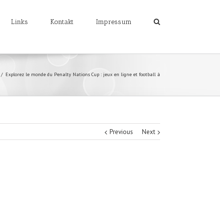
Links
Kontakt
Impressum
/
Explorez le monde du Penalty Nations Cup : jeux en ligne et football à
Previous
Next