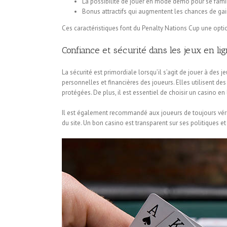
La possibilité de jouer en mode démo pour se famili
Bonus attractifs qui augmentent les chances de gai
Ces caractéristiques font du Penalty Nations Cup une opt
Confiance et sécurité dans les jeux en li
La sécurité est primordiale lorsqu’il s’agit de jouer à de
personnelles et financières des joueurs. Elles utilisent d
protégées. De plus, il est essentiel de choisir un casino en
Il est également recommandé aux joueurs de toujours vérifi
du site. Un bon casino est transparent sur ses politiques et