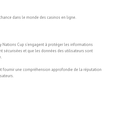
 chance dans le monde des casinos en ligne.
lty Nations Cup s’engagent à protéger les informations
nt sécurisées et que les données des utilisateurs sont
e.
peut fournir une compréhension approfondie de la réputation
isateurs.