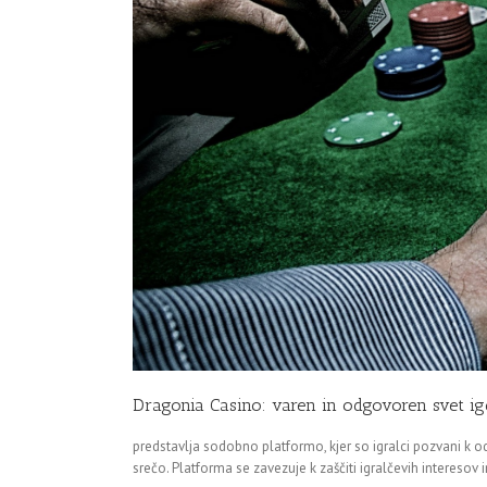
Dragonia Casino: varen in odgovoren svet ig
predstavlja sodobno platformo, kjer so igralci pozvani k o
srečo. Platforma se zavezuje k zaščiti igralčevih intereso