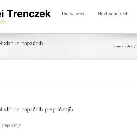
Die Kanzlei
Hochschulrecht
bludah in napačnih
Home
/
public
/
bludah in napačnih prepričanjih
 prepričanjih