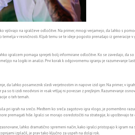
hko vplivajo na igralčeve odločitve. Na primer, mnogi verjamejo, da lahko s pomočj
emelja v resničnosti. Kljub temu se te ideje pogosto prenašajo iz generacije v g
hko igralcem pomaga sprejeti bolj informirane odločitve. Ko se zavedajo, da so š
meljijo na logiki in analizi. Prvi korak k odgovornemu igranju je razumevanje lastnih
je, da lahko posameznik sledi verjetnostim in napove izid iger. Na primer, v igrah,
 pa so ti izidi neodvisni in vsak vrtljaj ni povezan z prejšnjim. Razumevanje osnov
acije o teh temah.
 sila pri igrah na srečo. Medtem ko sreča zagotovo igra vlogo, je pomembno razum
e premagati hiše. Igralci se morajo osredotočiti na strategije, ki upoštevajo te 
 zasnovane, lahko dramatično spremeni način, kako igralci pristopajo k igram na 
topnjami izplačil, je prav tako ključno za uspeh na dolgi rok.