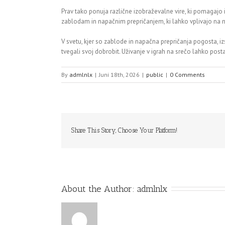
Prav tako ponuja različne izobraževalne vire, ki pomagajo 
zablodam in napačnim prepričanjem, ki lahko vplivajo na nji
V svetu, kjer so zablode in napačna prepričanja pogosta, iz
tvegali svoj dobrobit. Uživanje v igrah na srečo lahko post
By
admlnlx
|
Juni 18th, 2026
|
public
|
0 Comments
Share This Story, Choose Your Platform!
About the Author: 
admlnlx