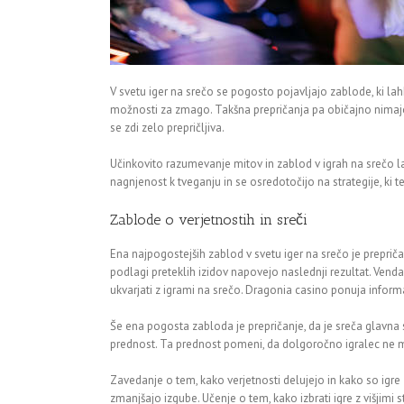
V svetu iger na srečo se pogosto pojavljajo zablode, ki la
možnosti za zmago. Takšna prepričanja pa običajno nimajo t
se zdi zelo prepričljiva.
Učinkovito razumevanje mitov in zablod v igrah na srečo la
nagnjenost k tveganju in se osredotočijo na strategije, ki te
Zablode o verjetnostih in sreči
Ena najpogostejših zablod v svetu iger na srečo je prepričan
podlagi preteklih izidov napovejo naslednji rezultat. Vendar
ukvarjati z igrami na srečo. Dragonia casino ponuja inform
Še ena pogosta zabloda je prepričanje, da je sreča glavna
prednost. Ta prednost pomeni, da dolgoročno igralec ne mor
Zavedanje o tem, kako verjetnosti delujejo in kako so igre
zmanjšajo izgube. Učenje o tem, kako izbrati igre z višjimi s