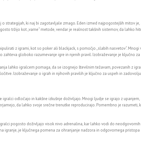
nj o strategijah, ki naj bi zagotavljale zmago. Eden izmed najpogostejših mitov 
gosto tržijo kot „varne“ metode, vendar je realnost takšnih sistemov, da lahko hi
pulirati z igrami, kot so poker ali blackjack, s pomočjo „slabih nasvetov“. Mnogi
rečo zahteva globoko razumevanje igre in njenih pravil. Izobraževanje je ključno z
ranja lahko igralcem pomaga, da se izognejo številnim težavam, povezanih z igra
čitve. Izobraževanje o igrah in njihovih pravilih je ključno za uspeh in zadovolju
e igralci odločajo in kakšne izkušnje doživljajo. Mnogi ljudje se igrajo z upanjem
 verjamejo, da lahko svoje srečne trenutke reproducirajo. Pomembno je razumeti, k
ralci pogosto doživljajo visok nivo adrenalina, kar lahko vodi do neodgovornih odl
o na igranje, je ključnega pomena za ohranjanje nadzora in odgovornega pristopa 