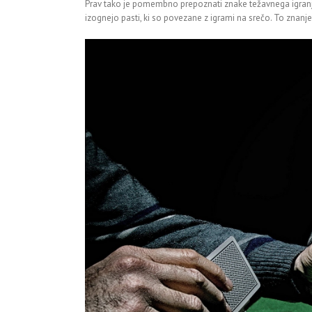
Prav tako je pomembno prepoznati znake težavnega igranja
izognejo pasti, ki so povezane z igrami na srečo. To znanj