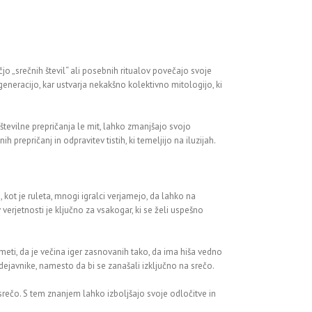
o „srečnih števil“ ali posebnih ritualov povečajo svoje
eneracijo, kar ustvarja nekakšno kolektivno mitologijo, ki
tevilne prepričanja le mit, lahko zmanjšajo svojo
 prepričanj in odpravitev tistih, ki temeljijo na iluzijah.
 kot je ruleta, mnogi igralci verjamejo, da lahko na
 verjetnosti je ključno za vsakogar, ki se želi uspešno
eti, da je večina iger zasnovanih tako, da ima hiša vedno
dejavnike, namesto da bi se zanašali izključno na srečo.
srečo. S tem znanjem lahko izboljšajo svoje odločitve in