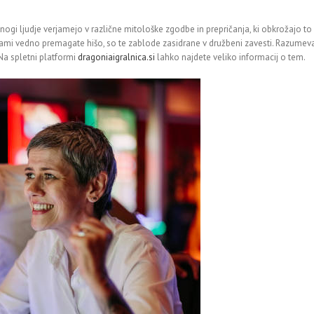
Mnogi ljudje verjamejo v različne mitološke zgodbe in prepričanja, ki obkrožajo to
jami vedno premagate hišo, so te zablode zasidrane v družbeni zavesti. Razumevanj
Na spletni platformi
dragoniaigralnica.si
lahko najdete veliko informacij o tem.