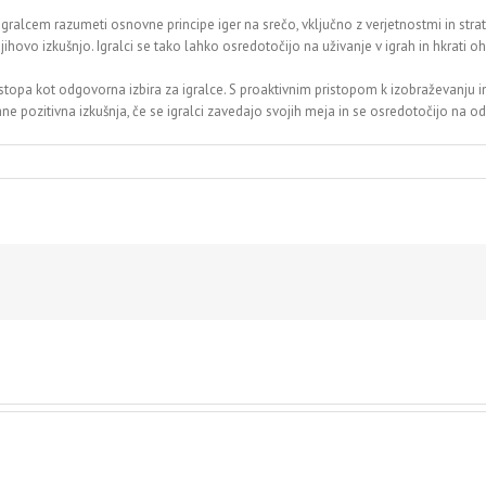
igralcem razumeti osnovne principe iger na srečo, vključno z verjetnostmi in stra
hovo izkušnjo. Igralci se tako lahko osredotočijo na uživanje v igrah in hkrati o
stopa kot odgovorna izbira za igralce. S proaktivnim pristopom k izobraževanju in 
ane pozitivna izkušnja, če se igralci zavedajo svojih meja in se osredotočijo na o