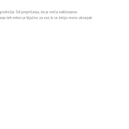
 področje. Od prepričanja, da je sreča naklonjena
e teh mitov je ključno za vse, ki se želijo resno ukvarjati