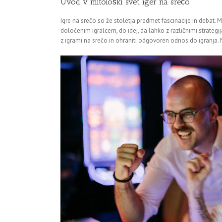
Uvod v mitološki svet iger na srečo
Igre na srečo so že stoletja predmet fascinacije in debat. 
določenim igralcem, do idej, da lahko z različnimi strategi
z igrami na srečo in ohraniti odgovoren odnos do igranja. 