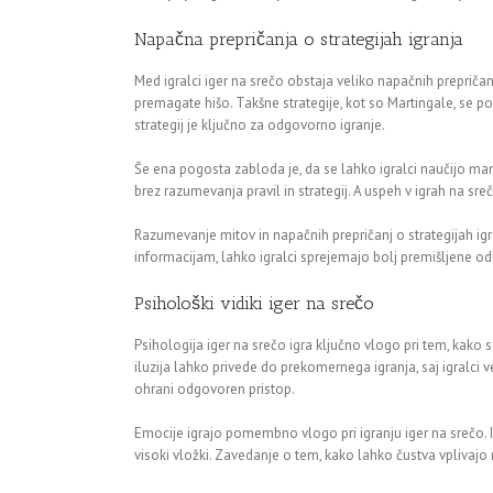
Napačna prepričanja o strategijah igranja
Med igralci iger na srečo obstaja veliko napačnih prepriča
premagate hišo. Takšne strategije, kot so Martingale, se po
strategij je ključno za odgovorno igranje.
Še ena pogosta zabloda je, da se lahko igralci naučijo mani
brez razumevanja pravil in strategij. A uspeh v igrah na s
Razumevanje mitov in napačnih prepričanj o strategijah ig
informacijam, lahko igralci sprejemajo bolj premišljene odlo
Psihološki vidiki iger na srečo
Psihologija iger na srečo igra ključno vlogo pri tem, kako s
iluzija lahko privede do prekomernega igranja, saj igralci
ohrani odgovoren pristop.
Emocije igrajo pomembno vlogo pri igranju iger na srečo. Ig
visoki vložki. Zavedanje o tem, kako lahko čustva vplivaj