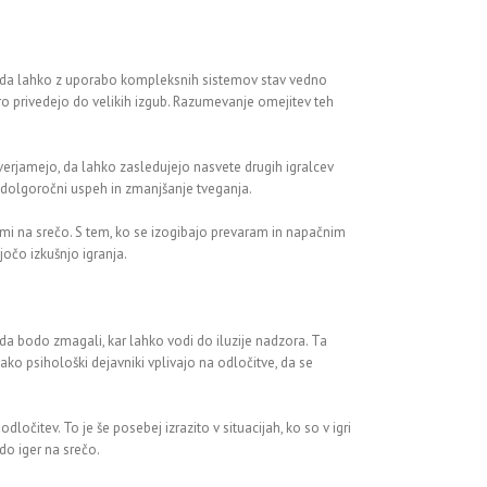
je, da lahko z uporabo kompleksnih sistemov stav vedno
tro privedejo do velikih izgub. Razumevanje omejitev teh
 verjamejo, da lahko zasledujejo nasvete drugih igralcev
a dolgoročni uspeh in zmanjšanje tveganja.
mi na srečo. S tem, ko se izogibajo prevaram in napačnim
jočo izkušnjo igranja.
, da bodo zmagali, kar lahko vodi do iluzije nadzora. Ta
ako psihološki dejavniki vplivajo na odločitve, da se
očitev. To je še posebej izrazito v situacijah, ko so v igri
do iger na srečo.