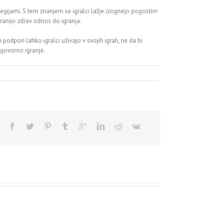
tegijami. S tem znanjem se igralci lažje izognejo pogostim
hranijo zdrav odnos do igranja.
podpori lahko igralci uživajo v svojih igrah, ne da bi
dgovorno igranje.