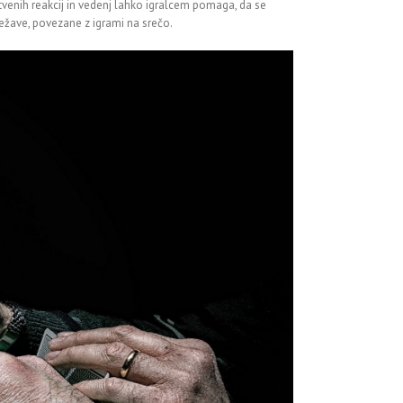
venih reakcij in vedenj lahko igralcem pomaga, da se
težave, povezane z igrami na srečo.