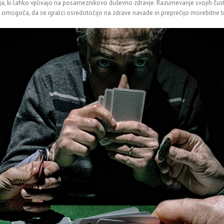
, ki lahko vplivajo na posameznikovo duševno zdravje. Razumevanje svojih čust
e omogoča, da se igralci osredotočijo na zdrave navade in preprečijo morebitne 