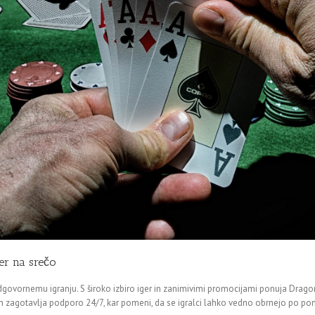
er na srečo
dgovornemu igranju. S široko izbiro iger in zanimivimi promocijami ponuja Dragoni
v in zagotavlja podporo 24/7, kar pomeni, da se igralci lahko vedno obrnejo po p