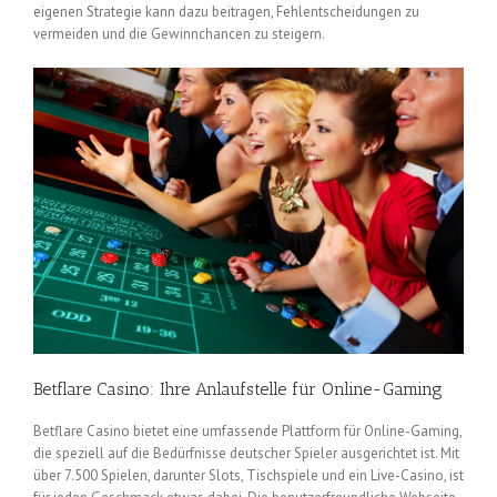
eigenen Strategie kann dazu beitragen, Fehlentscheidungen zu
vermeiden und die Gewinnchancen zu steigern.
Betflare Casino: Ihre Anlaufstelle für Online-Gaming
Betflare Casino bietet eine umfassende Plattform für Online-Gaming,
die speziell auf die Bedürfnisse deutscher Spieler ausgerichtet ist. Mit
über 7.500 Spielen, darunter Slots, Tischspiele und ein Live-Casino, ist