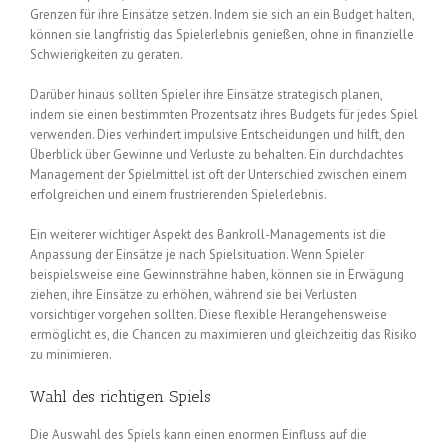
Grenzen für ihre Einsätze setzen. Indem sie sich an ein Budget halten,
können sie langfristig das Spielerlebnis genießen, ohne in finanzielle
Schwierigkeiten zu geraten.
Darüber hinaus sollten Spieler ihre Einsätze strategisch planen,
indem sie einen bestimmten Prozentsatz ihres Budgets für jedes Spiel
verwenden. Dies verhindert impulsive Entscheidungen und hilft, den
Überblick über Gewinne und Verluste zu behalten. Ein durchdachtes
Management der Spielmittel ist oft der Unterschied zwischen einem
erfolgreichen und einem frustrierenden Spielerlebnis.
Ein weiterer wichtiger Aspekt des Bankroll-Managements ist die
Anpassung der Einsätze je nach Spielsituation. Wenn Spieler
beispielsweise eine Gewinnsträhne haben, können sie in Erwägung
ziehen, ihre Einsätze zu erhöhen, während sie bei Verlusten
vorsichtiger vorgehen sollten. Diese flexible Herangehensweise
ermöglicht es, die Chancen zu maximieren und gleichzeitig das Risiko
zu minimieren.
Wahl des richtigen Spiels
Die Auswahl des Spiels kann einen enormen Einfluss auf die