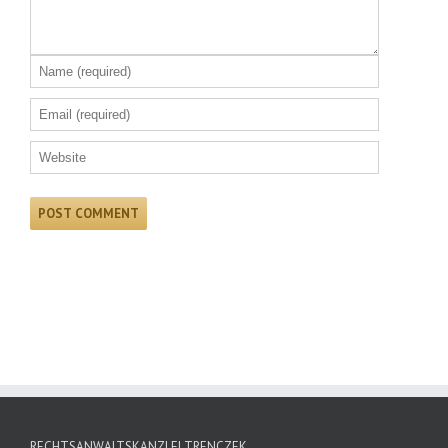
RECHTSANWALTSKANZLEI TRENCZEK