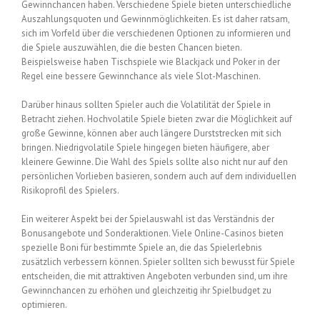
Gewinnchancen haben. Verschiedene Spiele bieten unterschiedliche
Auszahlungsquoten und Gewinnmöglichkeiten. Es ist daher ratsam,
sich im Vorfeld über die verschiedenen Optionen zu informieren und
die Spiele auszuwählen, die die besten Chancen bieten.
Beispielsweise haben Tischspiele wie Blackjack und Poker in der
Regel eine bessere Gewinnchance als viele Slot-Maschinen.
Darüber hinaus sollten Spieler auch die Volatilität der Spiele in
Betracht ziehen. Hochvolatile Spiele bieten zwar die Möglichkeit auf
große Gewinne, können aber auch längere Durststrecken mit sich
bringen. Niedrigvolatile Spiele hingegen bieten häufigere, aber
kleinere Gewinne. Die Wahl des Spiels sollte also nicht nur auf den
persönlichen Vorlieben basieren, sondern auch auf dem individuellen
Risikoprofil des Spielers.
Ein weiterer Aspekt bei der Spielauswahl ist das Verständnis der
Bonusangebote und Sonderaktionen. Viele Online-Casinos bieten
spezielle Boni für bestimmte Spiele an, die das Spielerlebnis
zusätzlich verbessern können. Spieler sollten sich bewusst für Spiele
entscheiden, die mit attraktiven Angeboten verbunden sind, um ihre
Gewinnchancen zu erhöhen und gleichzeitig ihr Spielbudget zu
optimieren.