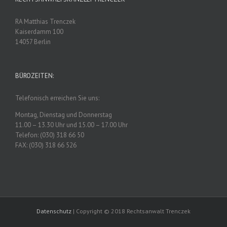
RA Matthias Trenczek
Kaiserdamm 100
14057 Berlin
BÜROZEITEN:
Telefonisch erreichen Sie uns:
Montag, Dienstag und Donnerstag
11.00 – 13.30 Uhr und 15.00 – 17.00 Uhr
Telefon: (030) 318 66 50
FAX: (030) 318 66 526
Datenschutz
| Copyright © 2018 Rechtsanwalt Trenczek