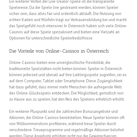
Ein weiterer Vorteil der Live-Dealer-Spiele ist die transparente
Spielweise. Da die Spiele live gestreamt werden, können Spieler
sicher sein, dass alles fair und ordentlich abläuft. Die Nutzung von
echten Karten und Würfeln trägt zur Vertrauensbildung bei und macht
das Spielgefühl noch intensiver. In Österreich haben sich viele Online-
Casinos auf diese Spiele spezialisiert und bieten eine Vielzahl an
Optionen für unterschiedliche Spielerbedürfnisse.
Die Vorteile von Online-Casinos in Österreich
Online-Casinos bieten eine unvergleichliche Flexibilität, die
traditionelle Spielstätten nicht bieten können. Spieler in Österreich
können jederzeit und überall auf ihre Lieblingsspiele zugreifen, sei es
auf dem Computer, Tablet oder Smartphone. Diese Zugänglichkeit
hat dazu geführt, dass immer mehr Menschen die aufregende Welt
des Online-Glücksspiels entdecken. Die Möglichkeit, gemütlich von
zu Hause aus zu spielen, hat den Reiz des Spielens erheblich erhöht.
Ein weiterer Pluspunkt sind die zahlreichen Bonusangebote und
Aktionen, die Online-Casinos bereitstellen. Neue Spieler können oft
von Willkommensboni profitieren, während treue Spieler durch
verschiedene Treueprogramme und regelmäßige Aktionen belohnt
werden. Diese Angebote erhöhen nicht nur die Gewinnchancen,