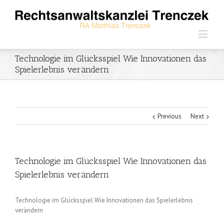
Technologie im Glücksspiel Wie Innovationen das
Spielerlebnis verändern
Previous
Next
Technologie im Glücksspiel Wie Innovationen das
Spielerlebnis verändern
Technologie im Glücksspiel Wie Innovationen das Spielerlebnis
verändern