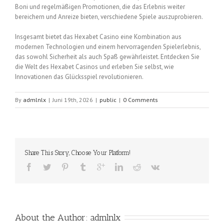
Boni und regelmäßigen Promotionen, die das Erlebnis weiter
bereichern und Anreize bieten, verschiedene Spiele auszuprobieren.
Insgesamt bietet das Hexabet Casino eine Kombination aus
modernen Technologien und einem hervorragenden Spielerlebnis,
das sowohl Sicherheit als auch Spaß gewährleistet. Entdecken Sie
die Welt des Hexabet Casinos und erleben Sie selbst, wie
Innovationen das Glücksspiel revolutionieren.
By
admlnlx
|
Juni 19th, 2026
|
public
|
0 Comments
Share This Story, Choose Your Platform!
About the Author: 
admlnlx