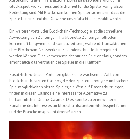
Aufzeichnung aller Transaktionen. Dies ist besonders wichtig im
Glücksspiel, wo Fairness und Sicherheit für die Spieler von größter
Bedeutung sind. Mit Blockchain können Spieler sicher sein, dass die
Spiele fair sind und ihre Gewinne unverfälscht ausgezahlt werden.
Ein weiterer Vorteil der Blockchain-Technologie ist die schnellere
Abwicklung von Zahlungen. Traditionelle Zahlungsmethoden
können oft langwierig und kompliziert sein, während Transaktionen
über Blockchain-Netzwerke in Sekundenschnelle durchgeführt
werden können. Dies verbessert nicht nur das Spielerlebnis, sondern
erhöht auch das Vertrauen der Spieler in die Plattform.
Zusätzlich zu diesen Vorteilen gibt es eine wachsende Zahl von
Blockchain-basierten Casinos, die den Spielern anonyme und sichere
Spielmöglichkeiten bieten. Spieler, die Wert auf Datenschutz legen,
finden in diesen Casinos eine interessante Alternative zu
herkömmlichen Online-Casinos. Dies könnte zu einer weiteren
Zunahme des Interesses an blockchainbasiertem Glücksspiel führen
und die Branche insgesamt diversifizieren.