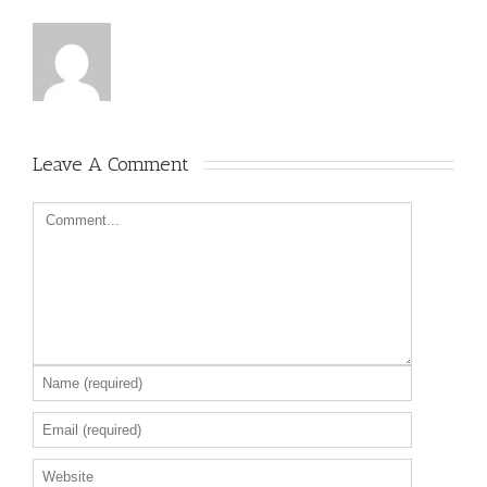
Leave A Comment 