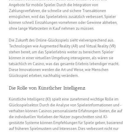
Angebote für mobile Spieler. Durch die Integration von
Zahlungsverfahren, die schnelle und sichere Transaktionen
ermöglichen, wird das Spielerlebnis zusätzlich verbessert. Spieler
können schnell Einzahlungen vornehmen oder Gewinne abheben,
ohne lange Wartezeiten in Kauf nehmen zu müssen.
Die Zukunft des Online-Glücksspiels sieht vielversprechend aus.
Technologien wie Augmented Reality (AR) und Virtual Reality (VR)
stehen bereit, um das Spielerlebnis weiter zu bereichern. Spieler
können in einer virtuellen Umgebung interagieren, als wären sie
tatsächlich im Casino, was das gesamte Erlebnis lebendiger macht.
Diese Innovationen werden die Art und Weise, wie Menschen
Glücksspiel erleben, nachhaltig verändern.
Die Rolle von Künstlicher Intelligenz
Künstliche Intelligenz (KI) spielt eine zunehmend wichtige Rolle im
Glücksspielsektor. Durch die Analyse von Spielerinformationen und -
verhalten können Casinos personalisierte Erfahrungen bieten, die auf
die individuellen Vorlieben der Nutzer zugeschnitten sind. KI-
gestützte Systeme können Empfehlungen für Spiele geben, basierend
auf früheren Spielmustern und Interessen. Dies verbessert nicht nur