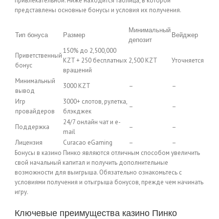
привлекательной. Ниже находится таблица, в которой
представлены основные бонусы и условия их получения.
Минимальный
Тип бонуса
Размер
Вейджер
депозит
150% до 2,500,000
Приветственный
KZT + 250 бесплатных
2,500 KZT
Уточняется
бонус
вращений
Минимальный
3000 KZT
–
–
вывод
Игр
3000+ слотов, рулетка,
–
–
провайдеров
блэкджек
24/7 онлайн чат и e-
Поддержка
–
–
mail
Лицензия
Curacao eGaming
–
–
Бонусы в казино Пинко являются отличным способом увеличить
свой начальный капитал и получить дополнительные
возможности для выигрыша. Обязательно ознакомьтесь с
условиями получения и отыгрыша бонусов, прежде чем начинать
игру.
Ключевые преимущества казино Пинко