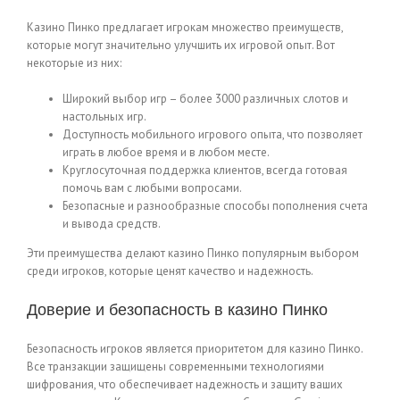
Казино Пинко предлагает игрокам множество преимуществ,
которые могут значительно улучшить их игровой опыт. Вот
некоторые из них:
Широкий выбор игр – более 3000 различных слотов и
настольных игр.
Доступность мобильного игрового опыта, что позволяет
играть в любое время и в любом месте.
Круглосуточная поддержка клиентов, всегда готовая
помочь вам с любыми вопросами.
Безопасные и разнообразные способы пополнения счета
и вывода средств.
Эти преимущества делают казино Пинко популярным выбором
среди игроков, которые ценят качество и надежность.
Доверие и безопасность в казино Пинко
Безопасность игроков является приоритетом для казино Пинко.
Все транзакции защищены современными технологиями
шифрования, что обеспечивает надежность и защиту ваших