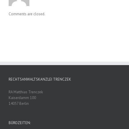
Comments are closed.
RECHTSANWALTSKANZLEI TRENCZEK
RA Matthias Trenczek
Kaiserdamm 100
14057 Berlin
BÜROZEITEN: