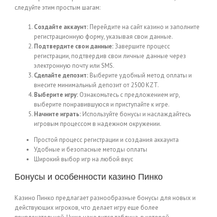
следуйте этим простым шагам:
Создайте аккаунт:
Перейдите на сайт казино и заполните
регистрационную форму, указывая свои данные.
Подтвердите свои данные:
Завершите процесс
регистрации, подтвердив свои личные данные через
электронную почту или SMS.
Сделайте депозит:
Выберите удобный метод оплаты и
внесите минимальный депозит от 2500 KZT.
Выберите игру:
Ознакомьтесь с предложением игр,
выберите понравившуюся и приступайте к игре.
Начните играть:
Используйте бонусы и наслаждайтесь
игровым процессом в надежном окружении.
Простой процесс регистрации и создания аккаунта
Удобные и безопасные методы оплаты
Широкий выбор игр на любой вкус
Бонусы и особенности казино Пинко
Казино Пинко предлагает разнообразные бонусы для новых и
действующих игроков, что делает игру еще более