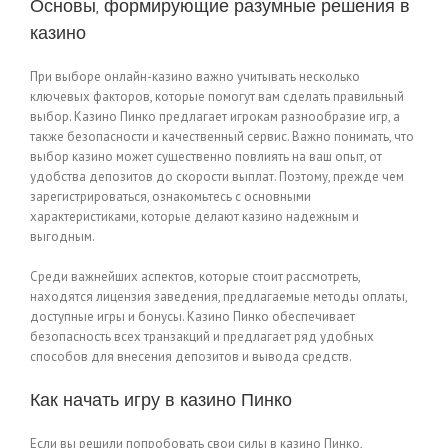
Основы, формирующие разумные решения в
казино
При выборе онлайн-казино важно учитывать несколько
ключевых факторов, которые помогут вам сделать правильный
выбор. Казино Пинко предлагает игрокам разнообразие игр, а
также безопасности и качественный сервис. Важно понимать, что
выбор казино может существенно повлиять на ваш опыт, от
удобства депозитов до скорости выплат. Поэтому, прежде чем
зарегистрироваться, ознакомьтесь с основными
характеристиками, которые делают казино надежным и
выгодным.
Среди важнейших аспектов, которые стоит рассмотреть,
находятся лицензия заведения, предлагаемые методы оплаты,
доступные игры и бонусы. Казино Пинко обеспечивает
безопасность всех транзакций и предлагает ряд удобных
способов для внесения депозитов и вывода средств.
Как начать игру в казино Пинко
Если вы решили попробовать свои силы в казино Пинко,