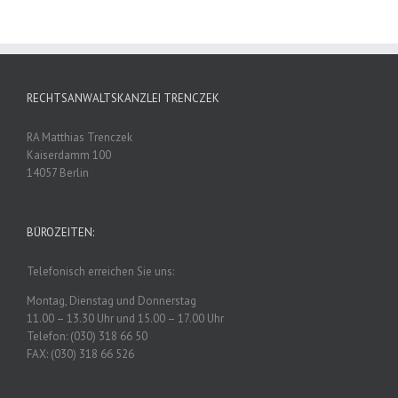
RECHTSANWALTSKANZLEI TRENCZEK
RA Matthias Trenczek
Kaiserdamm 100
14057 Berlin
BÜROZEITEN:
Telefonisch erreichen Sie uns:
Montag, Dienstag und Donnerstag
11.00 – 13.30 Uhr und 15.00 – 17.00 Uhr
Telefon: (030) 318 66 50
FAX: (030) 318 66 526