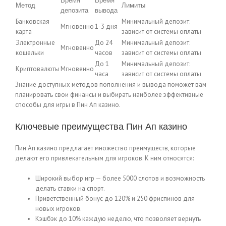
Время
Время
Метод
Лимиты
депозита
вывода
Банковская
Минимальный депозит:
Мгновенно
1-3 дня
карта
зависит от системы оплаты
Электронные
До 24
Минимальный депозит:
Мгновенно
кошельки
часов
зависит от системы оплаты
До 1
Минимальный депозит:
Криптовалюты
Мгновенно
часа
зависит от системы оплаты
Знание доступных методов пополнения и вывода поможет вам
планировать свои финансы и выбирать наиболее эффективные
способы для игры в Пин Ап казино.
Ключевые преимущества Пин Ап казино
Пин Ап казино предлагает множество преимуществ, которые
делают его привлекательным для игроков. К ним относятся:
Широкий выбор игр — более 5000 слотов и возможность
делать ставки на спорт.
Приветственный бонус до 120% и 250 фриспинов для
новых игроков.
Кэшбэк до 10% каждую неделю, что позволяет вернуть