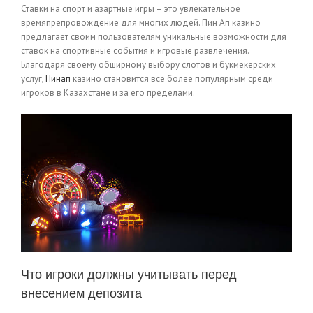
Ставки на спорт и азартные игры – это увлекательное
времяпрепровождение для многих людей. Пин Ап казино
предлагает своим пользователям уникальные возможности для
ставок на спортивные события и игровые развлечения.
Благодаря своему обширному выбору слотов и букмекерских
услуг,
Пинап
казино становится все более популярным среди
игроков в Казахстане и за его пределами.
Что игроки должны учитывать перед
внесением депозита